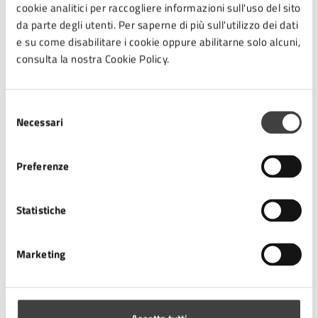
Allegati
cookie analitici per raccogliere informazioni sull'uso del sito
da parte degli utenti. Per saperne di più sull'utilizzo dei dati
e su come disabilitare i cookie oppure abilitarne solo alcuni,
consulta la nostra Cookie Policy.
BANDO SEI IMMOBILI CESENA E CESENATICO
.pdf
Selezione
Necessari
All. A - Schede tecniche immobili
.pdf
del
consenso
Preferenze
All. B - Domanda di partecipazione all'asta
pubblica
.doc
Statistiche
All. C - Modello offerta
.doc
Marketing
All. D - Modello dati beneficiario
.pdf