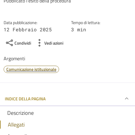
Dettagli della notizia
Pubblicato l'esito della procedura
Data pubblicazione:
Tempo di lettura:
12 Febbraio 2025
3 min
Condividi
Vedi azioni
Argomenti
Comunicazione istituzionale
INDICE DELLA PAGINA
Descrizione
Allegati