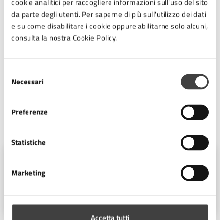
settimane”.
cookie analitici per raccogliere informazioni sull'uso del sito
da parte degli utenti. Per saperne di più sull'utilizzo dei dati
e su come disabilitare i cookie oppure abilitarne solo alcuni,
Il 2028, del resto, sarà comunque un anno importante
consulta la nostra Cookie Policy.
per Cesena: arriveranno a compimento diversi progetti
culturali avviati negli ultimi anni: dalla nuova Pinacoteca
alla Casa della Musica, fino al Museo archeologico e ad
Selezione
Necessari
altri interventi che arricchiranno l’offerta culturale
del
cittadina.
consenso
Preferenze
A cura di
Statistiche
Ufficio Stampa
Marketing
Piazza del Popolo 10, Cesena (FC),
47521
Accetta tutti