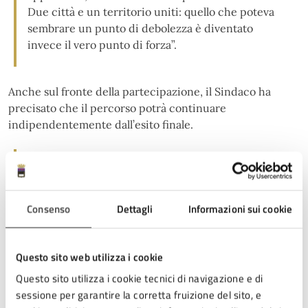
Due città e un territorio uniti: quello che poteva
sembrare un punto di debolezza è diventato
invece il vero punto di forza”.
Anche sul fronte della partecipazione, il Sindaco ha
precisato che il percorso potrà continuare
indipendentemente dall’esito finale.
“Il dossier – ha commentato – è la carta necessaria
per concorrere, ma il progetto per il 2028 può
essere ulteriormente arricchito con nuove
Consenso
Dettagli
Informazioni sui cookie
occasioni di partecipazione della città, già a
partire da questa primavera. La collaborazione tra
Cesena e Forlì proseguirà sul piano culturale.
Questo sito web utilizza i cookie
Abbiamo già condiviso l’idea che qualcosa di
significativo e importante, che non è mai stato
Questo sito utilizza i cookie tecnici di navigazione e di
fatto prima insieme, verrà proposto nelle prossime
sessione per garantire la corretta fruizione del sito, e