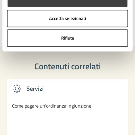
Accetta selezionati
Ultimo aggiornamento:
12/03/2026, 15:49
Rifiuta
Contenuti correlati
Servizi
Come pagare un'ordinanza ingiunzione