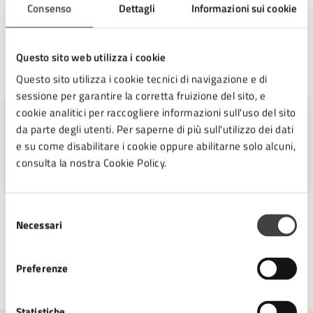
cinema”.
Consenso
Dettagli
Informazioni sui cookie
Questo sito web utilizza i cookie
A cura di
Questo sito utilizza i cookie tecnici di navigazione e di
sessione per garantire la corretta fruizione del sito, e
cookie analitici per raccogliere informazioni sull'uso del sito
Ufficio Stampa
da parte degli utenti. Per saperne di più sull'utilizzo dei dati
e su come disabilitare i cookie oppure abilitarne solo alcuni,
Piazza del Popolo 10, Cesena (FC),
consulta la nostra Cookie Policy.
47521
Selezione
Necessari
del
consenso
Preferenze
Ultimo aggiornamento:
22/12/2025, 09:39
Statistiche