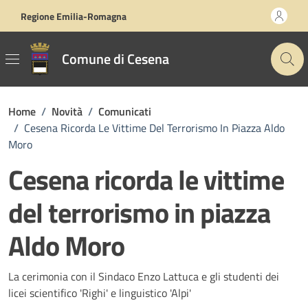
Vai ai contenuti
Vai al footer
Regione Emilia-Romagna
Comune di Cesena
Home
/
Novità
/
Comunicati
/
Cesena Ricorda Le Vittime Del Terrorismo In Piazza Aldo
Moro
Cesena ricorda le vittime
del terrorismo in piazza
Aldo Moro
Dettagli della notizia
La cerimonia con il Sindaco Enzo Lattuca e gli studenti dei
licei scientifico 'Righi' e linguistico 'Alpi'