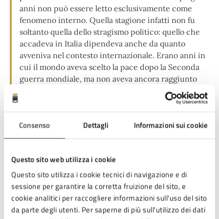
anni non può essere letto esclusivamente come
fenomeno interno. Quella stagione infatti non fu
soltanto quella dello stragismo politico: quello che
accadeva in Italia dipendeva anche da quanto
avveniva nel contesto internazionale. Erano anni in
cui il mondo aveva scelto la pace dopo la Seconda
guerra mondiale, ma non aveva ancora raggiunto
una pace stabile e perpetua”.
Il Sindaco ha dunque evidenziato la necessità di
Consenso
Dettagli
Informazioni sui cookie
comprendere la complessità storica di quel periodo per
interpretare il presente: “Anche oggi, in un mondo
Questo sito web utilizza i cookie
globalizzato, le dinamiche che possono apparirci lontane
influiscono sulla vita democratica, sociale ed economica
Questo sito utilizza i cookie tecnici di navigazione e di
del nostro Paese. Dobbiamo continuare a confrontarci
sessione per garantire la corretta fruizione del sito, e
con quegli anni per capire cosa accadde allora, perché
cookie analitici per raccogliere informazioni sull'uso del sito
questo ci aiuta a essere cittadini consapevoli, che non
da parte degli utenti. Per saperne di più sull'utilizzo dei dati
subiscono passivamente ciò che accade. Dobbiamo