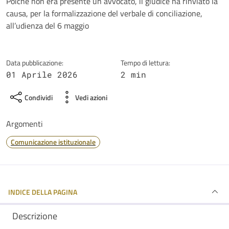
Dettagli della notizia
Poiché non era presente un avvocato, il giudice ha rinviato la
causa, per la formalizzazione del verbale di conciliazione,
all’udienza del 6 maggio
Data pubblicazione:
Tempo di lettura:
01 Aprile 2026
2 min
Condividi
Vedi azioni
Argomenti
Comunicazione istituzionale
INDICE DELLA PAGINA
Descrizione