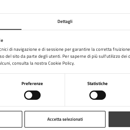
URL:
https://www.unionevallesavio.it/statistica
Dettagli
ie
2
3
…
23
24
25
…
28
29
cnici di navigazione e di sessione per garantire la corretta fruizione 
o del sito da parte degli utenti. Per saperne di più sull'utilizzo dei 
lcuni, consulta la nostra Cookie Policy.
Preferenze
Statistiche
to sono chiare le informazioni su questa
na?
Accetta selezionati
1 stelle su 5
uta 2 stelle su 5
Valuta 3 stelle su 5
Valuta 4 stelle su 5
Valuta 5 stelle su 5