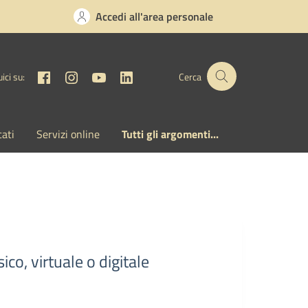
Accedi all'area personale
Facebook
Instagram
YouTube
Linkedin
ici su:
Cerca
cati
Servizi online
Tutti gli argomenti...
co, virtuale o digitale