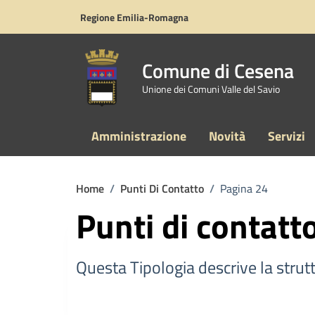
Vai ai contenuti
Vai al footer
Regione Emilia-Romagna
Comune di Cesena
Unione dei Comuni Valle del Savio
Amministrazione
Novità
Servizi
Home
/
Punti Di Contatto
/
Pagina 24
Punti di contatt
Questa Tipologia descrive la strutt