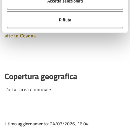
Accetta selezionati
Ulteriori informazioni
Rifiuta
Bando pubblico per l’assegnazione di lotti di edilizia re
sidenziale pubblica (E.R.P.) in Aree di Trasformazione
site in Cesena
Copertura geografica
Tutta l'area comunale
Ultimo aggiornamento:
24/03/2026, 16:04