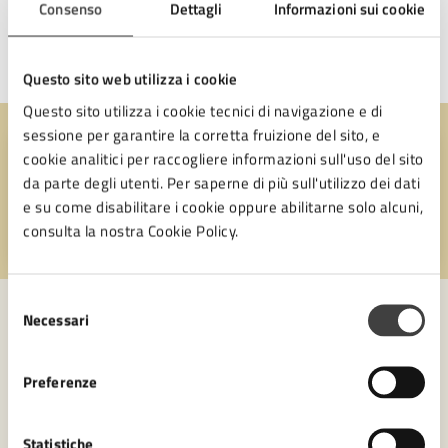
Rifugio per animali
Consenso
Dettagli
Informazioni sui cookie
Questo sito web utilizza i cookie
Questo sito utilizza i cookie tecnici di navigazione e di
sessione per garantire la corretta fruizione del sito, e
Quanto sono chiare le informazioni su questa
cookie analitici per raccogliere informazioni sull'uso del sito
pagina?
da parte degli utenti. Per saperne di più sull'utilizzo dei dati
e su come disabilitare i cookie oppure abilitarne solo alcuni,
consulta la nostra Cookie Policy.
Valuta 1 stelle su 5
Valuta 2 stelle su 5
Valuta 3 stelle su 5
Valuta 4 stelle su 5
Valuta 5 stelle su 5
Selezione
Necessari
del
consenso
Contatta il comune
Preferenze
Leggi le domande frequenti
Statistiche
Richiedi assistenza