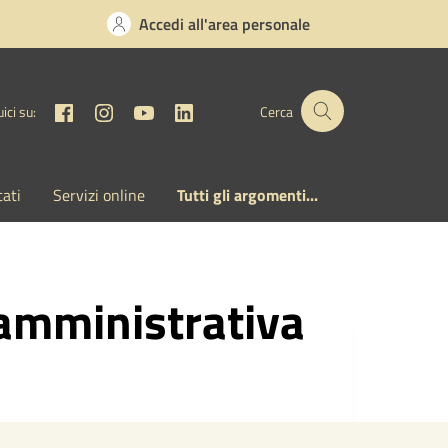
Accedi all'area personale
Facebook
Instagram
YouTube
Linkedin
ici su:
Cerca
cati
Servizi online
Tutti gli argomenti...
 amministrativa