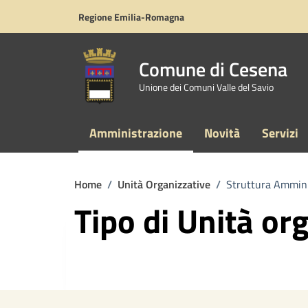
Vai ai contenuti
Vai al footer
Regione Emilia-Romagna
Comune di Cesena
Unione dei Comuni Valle del Savio
Amministrazione
Novità
Servizi
Home
/
Unità Organizzative
/
Struttura Ammini
Tipo di Unità or