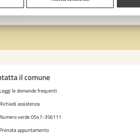
1 stelle su 5
uta 2 stelle su 5
Valuta 3 stelle su 5
Valuta 4 stelle su 5
Valuta 5 stelle su 5
tatta il comune
Leggi le domande frequenti
Richiedi assistenza
Numero verde 0547-356111
Prenota appuntamento