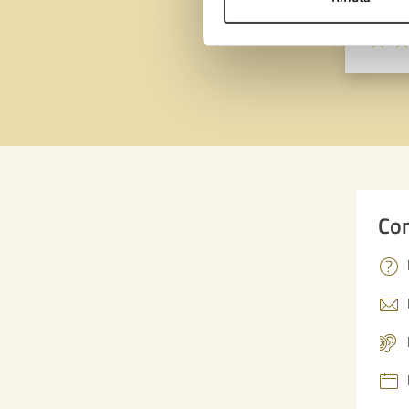
Valuta 
Val
Con