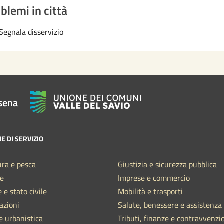
blemi in città
Segnala disservizio
sena
E DI SERVIZIO
ura e pesca
Giustizia e sicurezza pubblica
e
Imprese e commercio
 e stato civile
Mobilità e trasporti
azioni
Salute, benessere e assistenza
e urbanistica
Tributi, finanze e contravvenzi