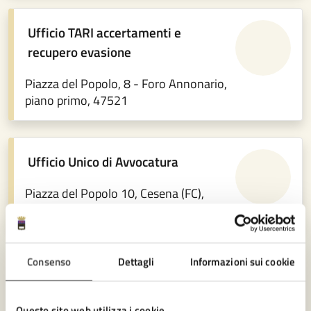
Ufficio TARI accertamenti e
recupero evasione
Piazza del Popolo, 8 - Foro Annonario,
piano primo, 47521
Ufficio Unico di Avvocatura
Piazza del Popolo 10, Cesena (FC),
47521
Consenso
Dettagli
Informazioni sui cookie
«
1
2
3
…
9
10
11
»
Questo sito web utilizza i cookie