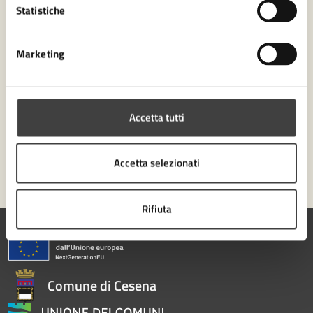
Statistiche
Richiedi assistenza
Marketing
Numero verde 0547-356111
Prenota appuntamento
Problemi in città
Accetta tutti
Segnala disservizio
Accetta selezionati
Rifiuta
Comune di Cesena