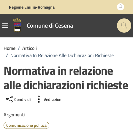
Vai ai contenuti
Vai al footer
Regione Emilia-Romagna
Comune di Cesena
Home
/
Articoli
/
Normativa In Relazione Alle Dichiarazioni Richieste
Normativa in relazione
alle dichiarazioni richieste
Condividi
Vedi azioni
Argomenti
Comunicazione politica