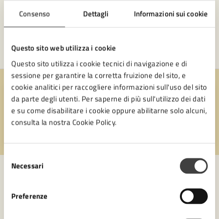
Consenso
Dettagli
Informazioni sui cookie
Questo sito web utilizza i cookie
Questo sito utilizza i cookie tecnici di navigazione e di
sessione per garantire la corretta fruizione del sito, e
cookie analitici per raccogliere informazioni sull'uso del sito
Quanto sono chiare le informazioni su questa
da parte degli utenti. Per saperne di più sull'utilizzo dei dati
pagina?
e su come disabilitare i cookie oppure abilitarne solo alcuni,
consulta la nostra Cookie Policy.
Valuta 1 stelle su 5
Valuta 2 stelle su 5
Valuta 3 stelle su 5
Valuta 4 stelle su 5
Valuta 5 stelle su 5
Selezione
Necessari
del
consenso
Contatta il comune
Preferenze
Leggi le domande frequenti