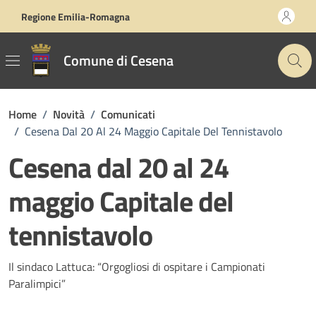
Vai ai contenuti
Vai al footer
Regione Emilia-Romagna
Comune di Cesena
Home
/
Novità
/
Comunicati
/
Cesena Dal 20 Al 24 Maggio Capitale Del Tennistavolo
Cesena dal 20 al 24
maggio Capitale del
tennistavolo
Dettagli della notizia
Il sindaco Lattuca: “Orgogliosi di ospitare i Campionati
Paralimpici”