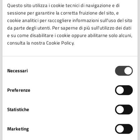
Questo sito utilizza i cookie tecnici di navigazione e di
-
dichiara Renato Di Napoli, Presidente della
sessione per garantire la corretta fruizione del sito, e
Federazione Italiana Tennistavolo
-. Tornare in
cookie analitici per raccogliere informazioni sull'uso del sito
Emilia-Romagna con i Campionati Italiani
da parte degli utenti. Per saperne di più sull'utilizzo dei dati
Paralimpici significa ritrovare una terra capace di
e su come disabilitare i cookie oppure abilitarne solo alcuni,
coniugare qualità organizzativa, passione sportiva
consulta la nostra Cookie Policy.
e grande sensibilità sociale. Il record assoluto di
partecipazione testimonia la crescita continua del
nostro movimento, non solo nei numeri ma anche
Selezione
nella qualità tecnica e nella capacità di coinvolgere
Necessari
del
sempre più atleti e società. Sarà emozionante
consenso
vedere in gara i protagonisti delle Paralimpiadi di
Parigi 2024 accanto ai giovani che rappresentano
Preferenze
il futuro del tennistavolo italiano. L’introduzione
della prima edizione dei Campionati Italiani
Statistiche
Parkinson, grande novità dell’odierna edizione,
rappresenta inoltre una tappa storica per la
Federazione, che crede fortemente nel valore
Marketing
sociale, inclusivo e anche terapeutico del nostro