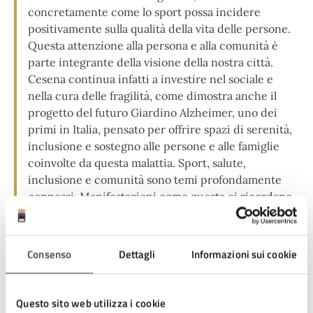
concretamente come lo sport possa incidere
positivamente sulla qualità della vita delle persone.
Questa attenzione alla persona e alla comunità è
parte integrante della visione della nostra città.
Cesena continua infatti a investire nel sociale e
nella cura delle fragilità, come dimostra anche il
progetto del futuro Giardino Alzheimer, uno dei
primi in Italia, pensato per offrire spazi di serenità,
inclusione e sostegno alle persone e alle famiglie
coinvolte da questa malattia. Sport, salute,
inclusione e comunità sono temi profondamente
connessi. Manifestazioni come questa ci ricordano
quanto sia importante costruire città capaci di
mettere al centro le persone, valorizzando ogni
talento e abbattendo ogni barriera".
Consenso
Dettagli
Informazioni sui cookie
"Cesena si conferma ancora una volta una delle
capitali del tennistavolo italiano e un punto di
Questo sito web utilizza i cookie
riferimento nazionale per lo sport paralimpico