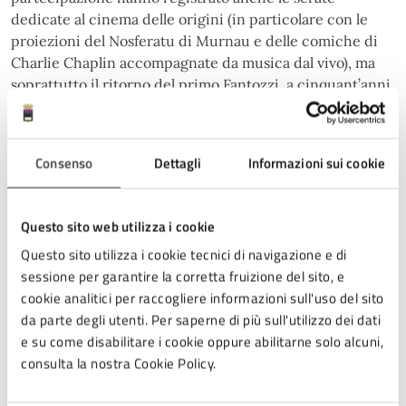
dedicate al cinema delle origini (in particolare con le
proiezioni del Nosferatu di Murnau e delle comiche di
Charlie Chaplin accompagnate da musica dal vivo), ma
soprattutto il ritorno del primo Fantozzi, a cinquant’anni
dall’uscita nelle sale. L’orgoglio cesenate è andato in
scena domenica 6 luglio, con l’accoglienza festosa
riservata a Tornando ad Est di Antonio Pisu, alla presenza
Consenso
Dettagli
Informazioni sui cookie
del produttore Maurizio Paganelli. Per finire con la
serata di lunedì 7 luglio che ha visto ospite di Piazze di
Cinema il regista Silvio Soldini che nel pomeriggio ha
Questo sito web utilizza i cookie
voluto visitare la Biblioteca Malatestiana, cui ha dedicato
Questo sito utilizza i cookie tecnici di navigazione e di
parole di vera meraviglia. Il regista, intervistato da
sessione per garantire la corretta fruizione del sito, e
Daniele Gualdi, è stato quindi accolto in serata con
cookie analitici per raccogliere informazioni sull'uso del sito
grande calore dal pubblico in Piazza Almerici per la
da parte degli utenti. Per saperne di più sull'utilizzo dei dati
proiezione di Pane e tulipani a 25 anni dalla sua prima
e su come disabilitare i cookie oppure abilitarne solo alcuni,
uscita, e in Arena San Biagio dove era in programma il
consulta la nostra Cookie Policy.
suo ultimo film Le assaggiatrici. Purtroppo, a causa di un
guasto tecnico al proiettore, all’incontro non è stato