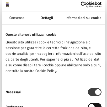
La seduta si può visionare in diretta streaming al sito:
htt
ps://cesena.consiglicloud.it/
home
Consenso
Dettagli
Informazioni sui cookie
Il Presidente del Consiglio Comunale
Questo sito web utilizza i cookie
Filippo Rossini
Questo sito utilizza i cookie tecnici di navigazione e di
sessione per garantire la corretta fruizione del sito, e
A cura di
cookie analitici per raccogliere informazioni sull'uso del sito
da parte degli utenti. Per saperne di più sull'utilizzo dei dati
e su come disabilitare i cookie oppure abilitarne solo alcuni,
Servizio Servizi amministrativi e
consulta la nostra Cookie Policy.
segreteria
Piazza del Popolo 10, Cesena (FC),
Selezione
47521
Necessari
del
consenso
Preferenze