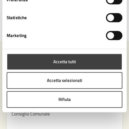
Statistiche
Ultimo aggiornamento:
03/04/2025, 15:24
Marketing
Contenuti correlati
Accetta tutti
Amministrazione
Accetta selezionati
Settore Servizi amministrativi, Partecipazione e
Rifiuta
Patrimonio
Consiglio Comunale