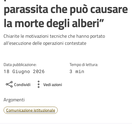
parassita che può causare
la morte degli alberi”
Dettagli della notizia
Chiarite le motivazioni tecniche che hanno portato
all’esecuzione delle operazioni contestate
Data pubblicazione:
Tempo di lettura:
18 Giugno 2026
3 min
Condividi
Vedi azioni
Argomenti
Comunicazione istituzionale