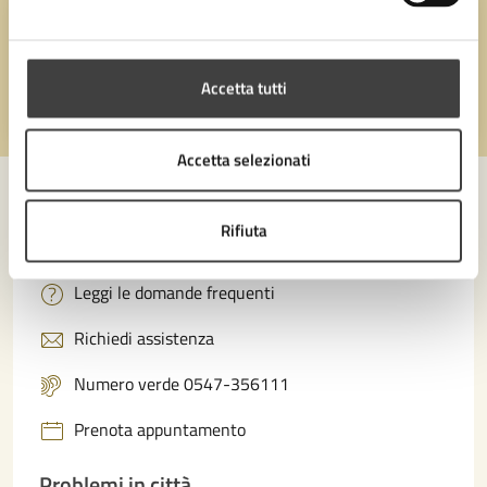
Quanto sono chiare le informazioni su questa
pagina?
Accetta tutti
Valuta 1 stelle su 5
Valuta 2 stelle su 5
Valuta 3 stelle su 5
Valuta 4 stelle su 5
Valuta 5 stelle su 5
Accetta selezionati
Rifiuta
Contatta il comune
Leggi le domande frequenti
Richiedi assistenza
Numero verde 0547-356111
Prenota appuntamento
Problemi in città