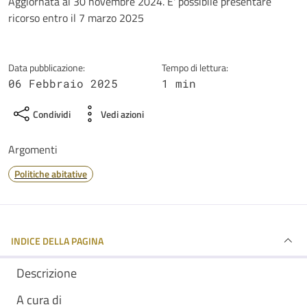
Dettagli della notizia
Aggiornata al 30 novembre 2024. E' possibile presentare
ricorso entro il 7 marzo 2025
Data pubblicazione:
Tempo di lettura:
06 Febbraio 2025
1 min
Condividi
Vedi azioni
Argomenti
Politiche abitative
INDICE DELLA PAGINA
Descrizione
A cura di