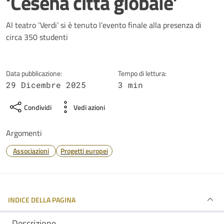
‘Cesena città globale’
Dettagli della notizia
Al teatro ‘Verdi’ si è tenuto l’evento finale alla presenza di
circa 350 studenti
Data pubblicazione:
Tempo di lettura:
29 Dicembre 2025
3 min
Condividi
Vedi azioni
Argomenti
Associazioni
Progetti europei
INDICE DELLA PAGINA
Descrizione