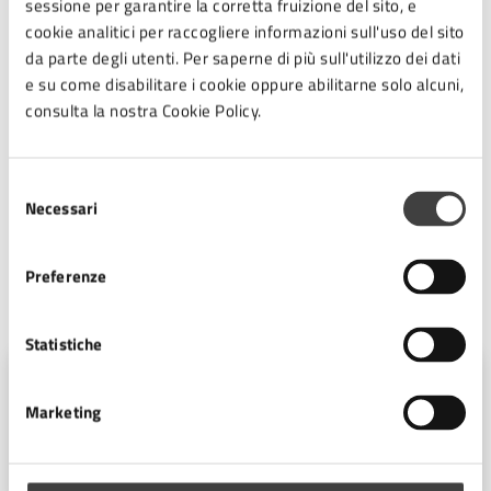
ragazzi che vivono quotidianità diverse dalla loro.
sessione per garantire la corretta fruizione del sito, e
Abbiamo visto nuova consapevolezza e una forte
cookie analitici per raccogliere informazioni sull'uso del sito
voglia di esprimersi sul mondo e sulle proprie
da parte degli utenti. Per saperne di più sull'utilizzo dei dati
esperienze, oltre che di essere ascoltati. È stato un
e su come disabilitare i cookie oppure abilitarne solo alcuni,
percorso stimolante e necessario che intendiamo
consulta la nostra Cookie Policy.
portare avanti, confermando quanto sia
importante investire sull’educazione alla non
Selezione
violenza e alla solidarietà come vie per (ri)costruire
Necessari
del
una società più equa e libera per tutte e tutti”.
consenso
Preferenze
A cura di
Statistiche
Ufficio Stampa
Marketing
Piazza del Popolo 10, Cesena (FC),
47521