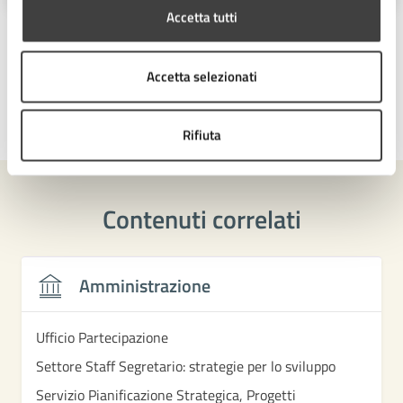
Accetta tutti
Accetta selezionati
Ultimo aggiornamento:
29/12/2025, 11:58
Rifiuta
Contenuti correlati
Amministrazione
Ufficio Partecipazione
Settore Staff Segretario: strategie per lo sviluppo
Servizio Pianificazione Strategica, Progetti