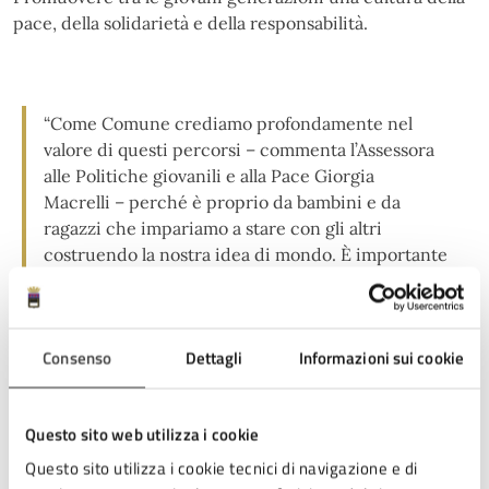
pace, della solidarietà e della responsabilità.
“Come Comune crediamo profondamente nel
valore di questi percorsi – commenta l’Assessora
alle Politiche giovanili e alla Pace Giorgia
Macrelli – perché è proprio da bambini e da
ragazzi che impariamo a stare con gli altri
costruendo la nostra idea di mondo. È importante
essere guidati in questa scoperta: si impara ad
ascoltare, a discutere e ad accettare pur
continuando ad interrogarsi per capirne la
Consenso
Dettagli
Informazioni sui cookie
complessità. Questo progetto ha permesso alle
studentesse e agli studenti di aprire ancora di più
lo sguardo e di mettersi in relazione con una
Questo sito web utilizza i cookie
cittadinanza più ampia, lavorando sui pregiudizi e
stereotipi e rispecchiandosi in storie di ragazze e
Questo sito utilizza i cookie tecnici di navigazione e di