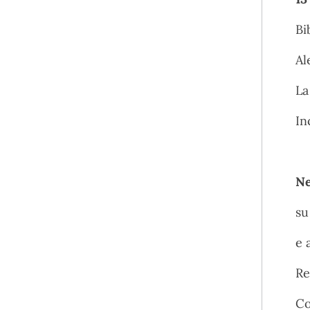
Bi
Al
La
In
Ne
su
e 
Re
Co