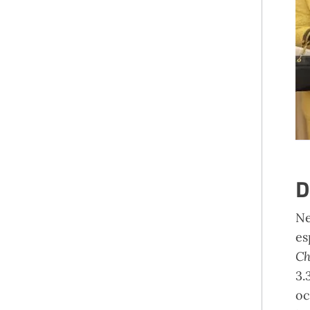
D
Ne
es
Ch
3.
oc