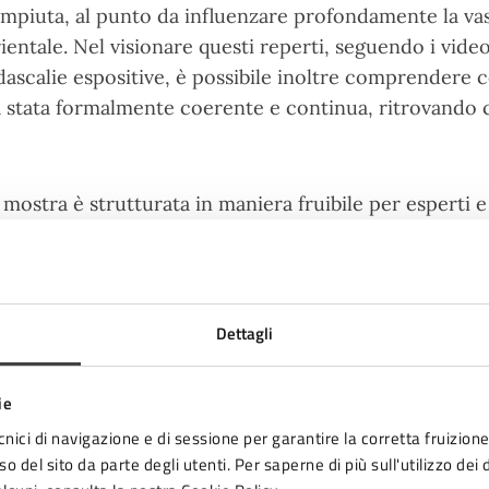
mpiuta, al punto da influenzare profondamente la vasta
ientale. Nel visionare questi reperti, seguendo i video 
dascalie espositive, è possibile inoltre comprendere c
a stata formalmente coerente e continua, ritrovando 
 mostra è strutturata in maniera fruibile per esperti e 
fascinando tutti attraverso documenti, visite guidate (
oltre si arricchisce di laboratori dedicati all’arte dell
mostrazione e laboratorio a opera del Maestro Hu Haif
ll’Università degli Studi diMilano, performance che s
Dettagli
tro rituale, spesso correlato all’arte della Calligrafia:
ie
cnici di navigazione e di sessione per garantire la corretta fruizione 
 progetto ‘Dalla Calligrafia Cinese alla Scrittura Occide
o del sito da parte degli utenti. Per saperne di più sull'utilizzo dei 
blioteca Malatestiana, Memoria del Mondo UNESCO, nel