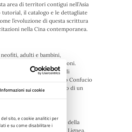
 area di territori contigui nell’Asia
tutorial, il catalogo e le dettagliate
ome l’evoluzione di questa scrittura
citazioni nella Cina contemporanea.
neofiti, adulti e bambini,
prenotabili) e video narrazioni.
a Calligrafia, con un evento di
eng, Direttore dell’Istituto Confucio
i concluderà con il racconto di un
Informazioni sui cookie
 la Cerimonia del Thè.
del sito, e cookie analitici per
ntale’ è ospitato all’interno della
dati e su come disabilitare i
la Sala Piana e nella Sala Lignea.