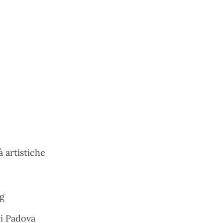
à artistiche
g
di Padova