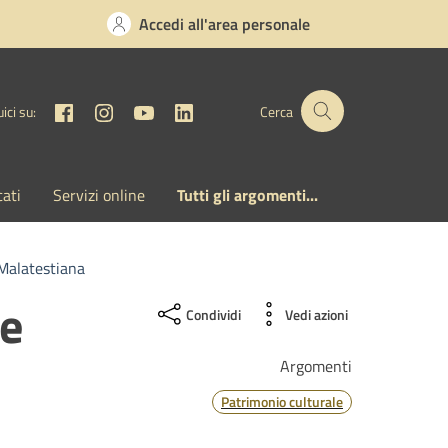
Accedi all'area personale
Facebook
Instagram
YouTube
Linkedin
ici su:
Cerca
cati
Servizi online
Tutti gli argomenti...
 Malatestiana
se
Condividi
Vedi azioni
Argomenti
Patrimonio culturale