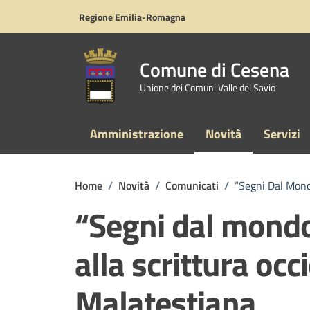
Vai ai contenuti
Vai al footer
Regione Emilia-Romagna
Comune di Cesena
Unione dei Comuni Valle del Savio
Amministrazione
Novità
Servizi
Home
/
Novità
/
Comunicati
/
“Segni Dal Mondo
“Segni dal mondo:
alla scrittura oc
Malatestiana