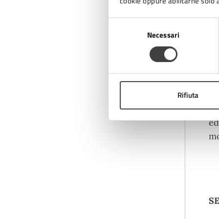
cookie oppure abilitarne solo a
Qu
Selezione
ca
Necessari
del
co
consenso
a 
Rifiuta
Il
di
ed
mo
S