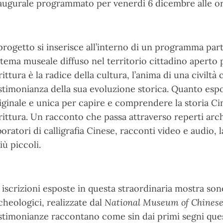
augurale programmato per venerdì 6 dicembre alle or
 progetto si inserisce all’interno di un programma par
stema museale diffuso nel territorio cittadino aperto p
rittura è la radice della cultura, l’anima di una civil
stimonianza della sua evoluzione storica. Quanto espo
iginale e unica per capire e comprendere la storia Cin
rittura. Un racconto che passa attraverso reperti arc
boratori di calligrafia Cinese, racconti video e audio, 
più piccoli.
 iscrizioni esposte in questa straordinaria mostra sono
cheologici, realizzate dal
National Museum of Chinese
stimonianze raccontano come sin dai primi segni ques