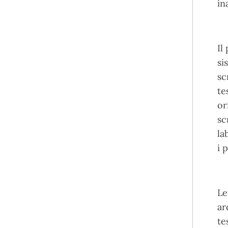
in
Il
si
sc
te
or
sc
la
i 
Le
ar
te