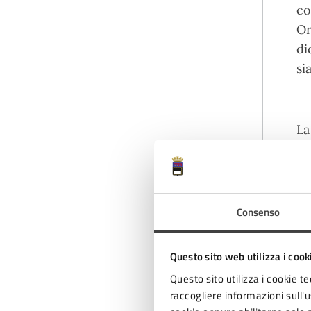
co
Or
di
si
La
af
In
di
de
Consenso
al
Questo sito web utilizza i cook
Questo sito utilizza i cookie te
Il
raccogliere informazioni sull'us
Bi