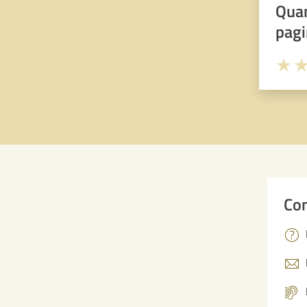
Quan
pagi
Valuta 
Val
Con