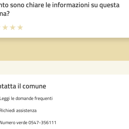
to sono chiare le informazioni su questa
na?
1 stelle su 5
uta 2 stelle su 5
Valuta 3 stelle su 5
Valuta 4 stelle su 5
Valuta 5 stelle su 5
tatta il comune
Leggi le domande frequenti
Richiedi assistenza
Numero verde 0547-356111