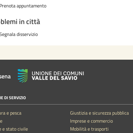
Prenota appuntamento
blemi in città
Segnala disservizio
sena
E DI SERVIZIO
ura e pesca
Giustizia e sicurezza pubblica
e
Imprese e commercio
 e stato civile
Mobilità e trasporti