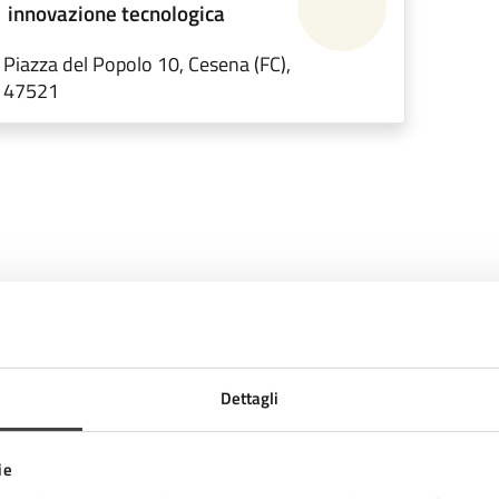
innovazione tecnologica
Piazza del Popolo 10, Cesena (FC),
47521
Dettagli
Contenuti correlati
ie