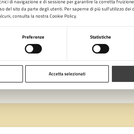
cnici di navigazione e di sessione per garantire la corretta fruizione 
o del sito da parte degli utenti. Per saperne di più sull'utilizzo dei 
lcuni, consulta la nostra Cookie Policy.
ll’alloggio occupato da cittadini stranieri
Preferenze
Statistiche
di Straniero
Accetta selezionati