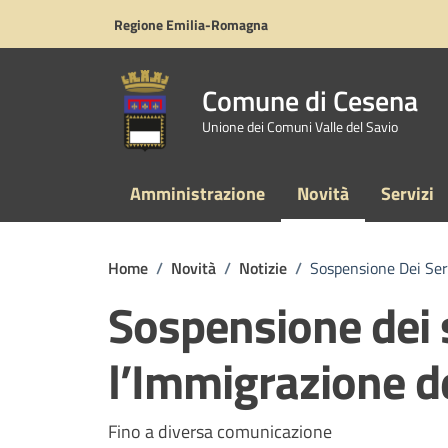
Vai ai contenuti
Vai al footer
Regione Emilia-Romagna
Comune di Cesena
Unione dei Comuni Valle del Savio
Amministrazione
Novità
Servizi
Home
/
Novità
/
Notizie
/
Sospensione Dei Serv
Sospensione dei s
l’Immigrazione de
Dettagli della notizi
Fino a diversa comunicazione