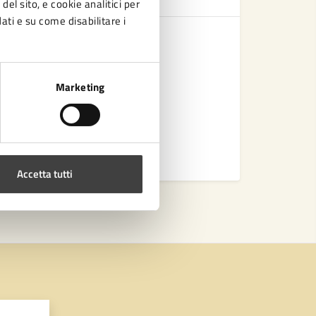
del sito, e cookie analitici per
dati e su come disabilitare i
Divieto di
suina ed 
Piano Inte
Marketing
Modello di
Dichiarazi
Vedi altri
Accetta tutti