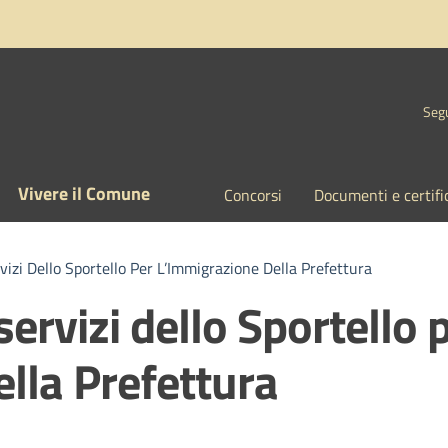
Segu
Vivere il Comune
Concorsi
Documenti e certifi
izi Dello Sportello Per L’Immigrazione Della Prefettura
ervizi dello Sportello 
lla Prefettura
a