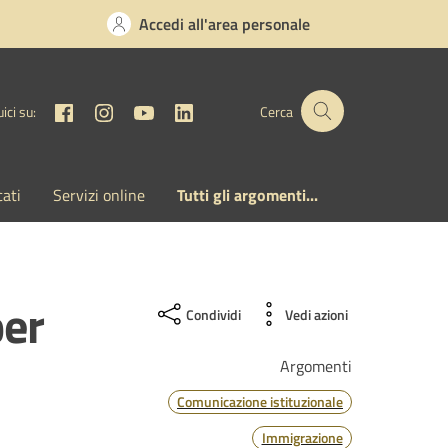
Accedi all'area personale
Facebook
Instagram
YouTube
Linkedin
ici su:
Cerca
cati
Servizi online
Tutti gli argomenti...
per
Condividi
Vedi azioni
Argomenti
Comunicazione istituzionale
Immigrazione