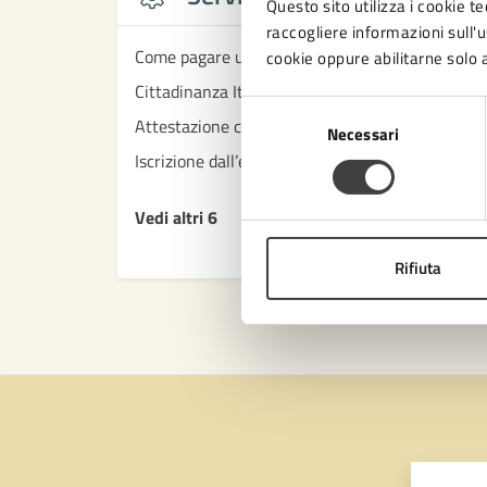
Questo sito utilizza i cookie te
raccogliere informazioni sull'us
Come pagare un'ordinanza ingiunzione
cookie oppure abilitarne solo a
Cittadinanza Italiana per Filiazione
Selezione
Attestazione circa la sussistenza dei requisiti de
Necessari
del
Iscrizione dall’estero per richiesta Cittadinanza 
consenso
Vedi altri 6
Rifiuta