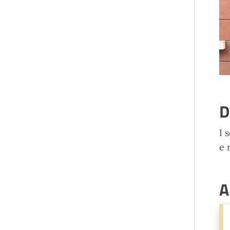
D
I 
e 
A