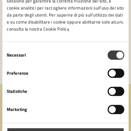
sessione per garantire la corretta fruizione del sito, e
Attestazione circa la sussistenza dei requisiti
cookie analitici per raccogliere informazioni sull'uso del sito
dell’alloggio occupato da cittadini stranieri
da parte degli utenti. Per saperne di più sull'utilizzo dei dati
Iscrizione dall’estero per richiesta Cittadinanza di
e su come disabilitare i cookie oppure abilitarne solo alcuni,
Straniero
consulta la nostra Cookie Policy.
Vedi altri 6
Selezione
Necessari
del
consenso
Preferenze
Statistiche
Quanto sono chiare le informazioni su questa
pagina?
Marketing
Valuta 1 stelle su 5
Valuta 2 stelle su 5
Valuta 3 stelle su 5
Valuta 4 stelle su 5
Valuta 5 stelle su 5