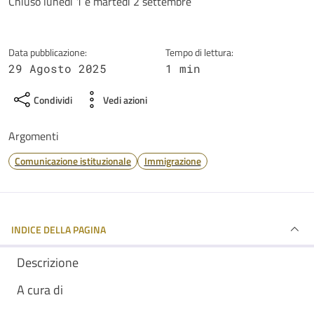
Dettagli della notizia
Chiuso lunedì 1 e martedì 2 settembre
Data pubblicazione:
Tempo di lettura:
29 Agosto 2025
1 min
Condividi
Vedi azioni
Argomenti
Comunicazione istituzionale
Immigrazione
INDICE DELLA PAGINA
Descrizione
A cura di