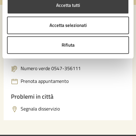
Accetta tutti
Accetta selezionati
Contatta il comune
Leggi le domande frequenti
Rifiuta
Richiedi assistenza
Numero verde 0547-356111
Prenota appuntamento
Problemi in città
Segnala disservizio