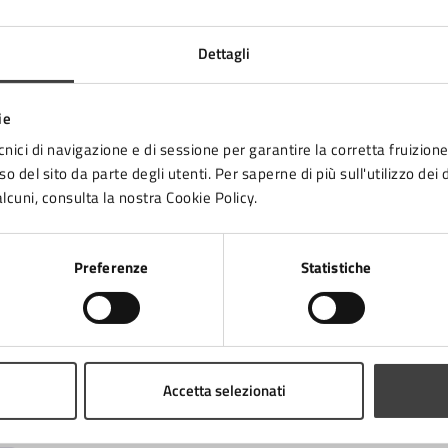
Per sensibilizzare cittadini e cittadine sulle
disuguaglianze di genere attraverso
Dettagli
iniziative creative e partecipative
ie
LEGGI DI PIÙ
cnici di navigazione e di sessione per garantire la corretta fruizione 
o del sito da parte degli utenti. Per saperne di più sull'utilizzo dei 
lcuni, consulta la nostra Cookie Policy.
«
1
2
3
4
5
»
Preferenze
Statistiche
a
Accetta selezionati