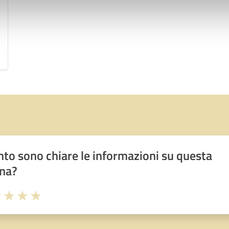
to sono chiare le informazioni su questa
na?
1 stelle su 5
uta 2 stelle su 5
Valuta 3 stelle su 5
Valuta 4 stelle su 5
Valuta 5 stelle su 5