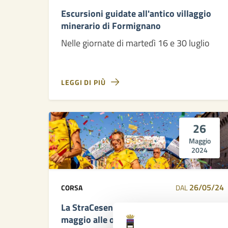
Escursioni guidate all'antico villaggio
minerario di Formignano
Nelle giornate di martedì 16 e 30 luglio
LEGGI DI PIÙ
26
Maggio
2024
26/05/24
CORSA
DAL
La StraCesena torna domenica 26
maggio alle ore 17:30