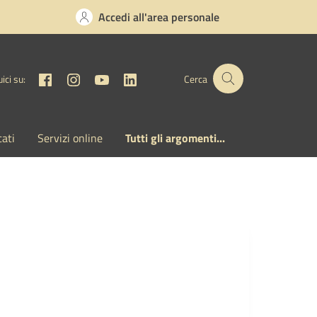
Accedi all'area personale
Facebook
Instagram
YouTube
Linkedin
ici su:
Cerca
cati
Servizi online
Tutti gli argomenti...