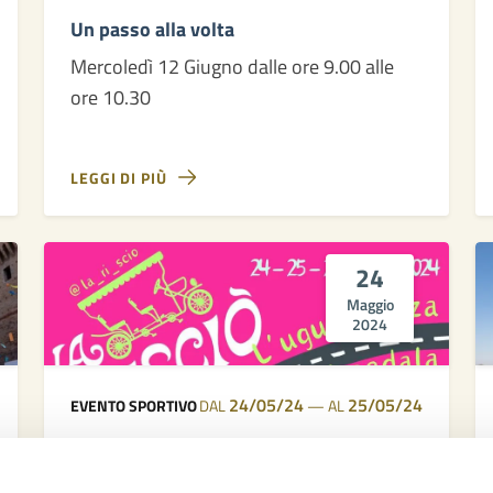
Un passo alla volta
Mercoledì 12 Giugno dalle ore 9.00 alle
ore 10.30
LEGGI DI PIÙ
24
Maggio
2024
24/05/24
25/05/24
EVENTO SPORTIVO
DAL
—
AL
"La Risciò - L'uguaglianza si pedala"
approda anche a Cesena