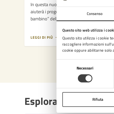
In questa nuova edizione il ricavato
aiuterà i progetti di “Pediatria a misura di
Consenso
bambino” dell’Ospedale “M. Bufalini” di
Cesena
Questo sito web utilizza i cook
LEGGI DI PIÙ
Questo sito utilizza i cookie te
raccogliere informazioni sull'us
cookie oppure abilitarne solo a
Selezione
Necessari
del
consenso
Esplora per categori
Rifiuta