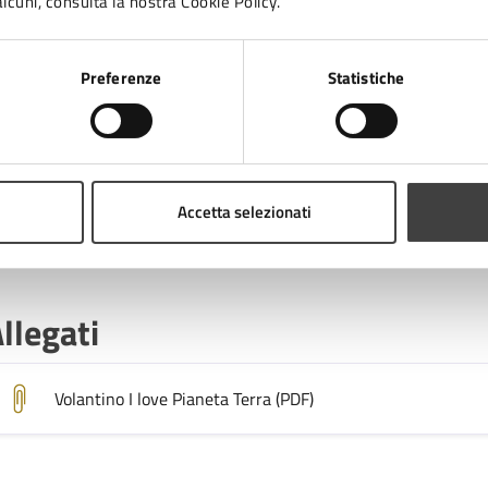
lcuni, consulta la nostra Cookie Policy.
Preferenze
Statistiche
osti
Quota d'iscrizione
Accetta selezionati
Il costo d'iscrizione al percorso è di 5€; gratuito per i ragazz
llegati
Volantino I love Pianeta Terra (PDF)