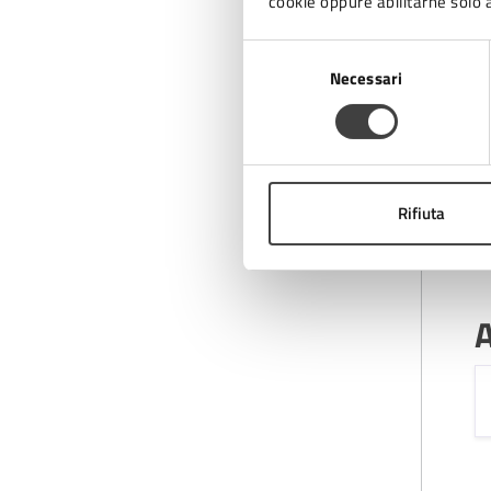
cookie oppure abilitarne solo a
Selezione
Necessari
del
C
consenso
Rifiuta
A