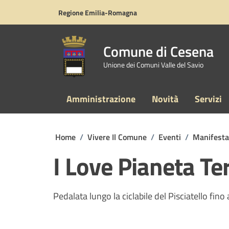
Vai ai contenuti
Vai al footer
Regione Emilia-Romagna
Comune di Cesena
Unione dei Comuni Valle del Savio
Amministrazione
Novità
Servizi
Home
/
Vivere Il Comune
/
Eventi
/
Manifesta
I Love Pianeta Te
Pedalata lungo la ciclabile del Pisciatello fi