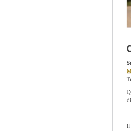
C
S
M
T
Q
d
I