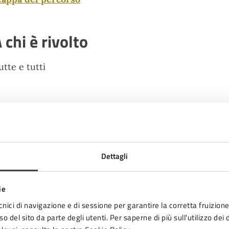
 chi è rivolto
utte e tutti
ate e orari
10
Dettagli
15:00 - Inizio evento
MAG
ie
10
cnici di navigazione e di sessione per garantire la corretta fruizione 
17:00 - Fine evento
o del sito da parte degli utenti. Per saperne di più sull'utilizzo dei 
MAG