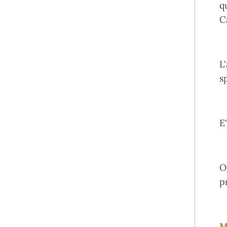
q
C
L
s
E
O
p
M