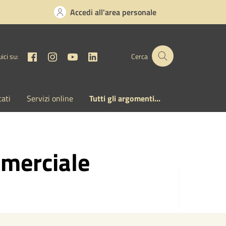
Accedi all'area personale
Facebook
Instagram
YouTube
Linkedin
ici su:
Cerca
cati
Servizi online
Tutti gli argomenti...
mmerciale