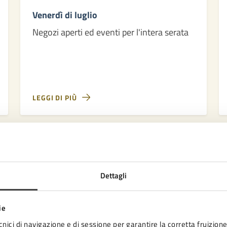
Venerdì di luglio
Negozi aperti ed eventi per l'intera serata
LEGGI DI PIÙ
Dettagli
ie
to sono chiare le informazioni su questa
cnici di navigazione e di sessione per garantire la corretta fruizione 