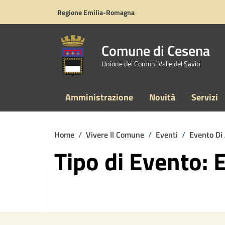
Vai ai contenuti
Vai al footer
Regione Emilia-Romagna
Comune di Cesena
Unione dei Comuni Valle del Savio
Amministrazione
Novità
Servizi
Home
/
Vivere Il Comune
/
Eventi
/
Evento Di
Tipo di Evento: