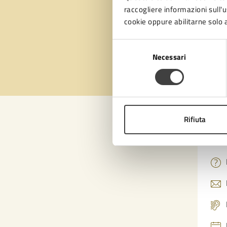
pagi
raccogliere informazioni sull'us
cookie oppure abilitarne solo a
Selezione
Valuta 
Val
Necessari
del
consenso
Rifiuta
Con