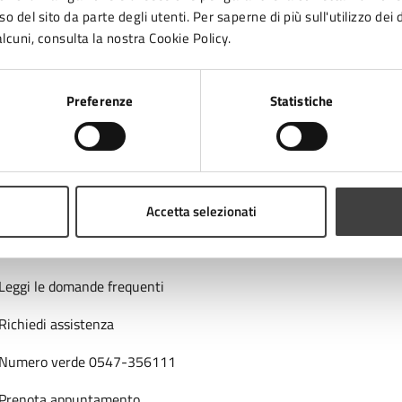
na?
o del sito da parte degli utenti. Per saperne di più sull'utilizzo dei 
lcuni, consulta la nostra Cookie Policy.
1 stelle su 5
uta 2 stelle su 5
Valuta 3 stelle su 5
Valuta 4 stelle su 5
Valuta 5 stelle su 5
Preferenze
Statistiche
Accetta selezionati
tatta il comune
Leggi le domande frequenti
Richiedi assistenza
Numero verde 0547-356111
Prenota appuntamento