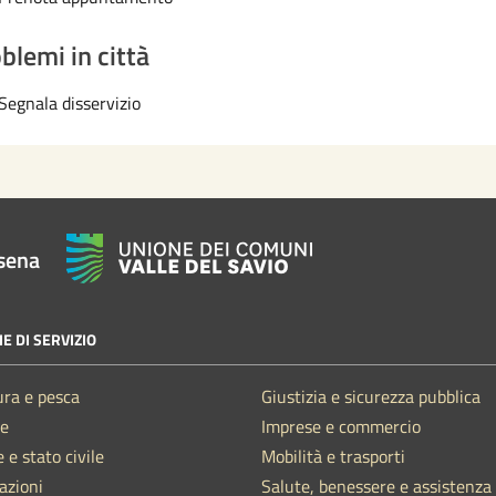
blemi in città
Segnala disservizio
sena
E DI SERVIZIO
ura e pesca
Giustizia e sicurezza pubblica
e
Imprese e commercio
 e stato civile
Mobilità e trasporti
azioni
Salute, benessere e assistenza