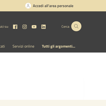
Accedi all'area personale
Facebook
Instagram
YouTube
Linkedin
ici su:
Cerca
cati
Servizi online
Tutti gli argomenti...