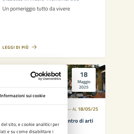
Un pomeriggio tutto da vivere
LEGGI DI PIÙ
18
Maggio
2025
Informazioni sui cookie
18/05/25
18/05/25
GIORNATA APERTA
DAL
—
AL
Due anni dall’alluvione al Centro di arti
del sito, e cookie analitici per
visive e sceniche
dati e su come disabilitare i