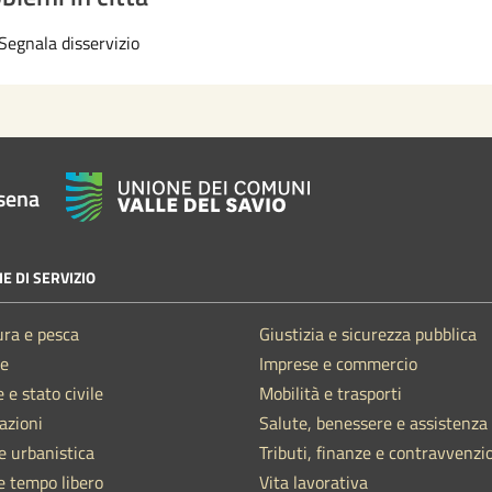
Segnala disservizio
sena
E DI SERVIZIO
ura e pesca
Giustizia e sicurezza pubblica
e
Imprese e commercio
 e stato civile
Mobilità e trasporti
azioni
Salute, benessere e assistenza
e urbanistica
Tributi, finanze e contravvenzi
e tempo libero
Vita lavorativa