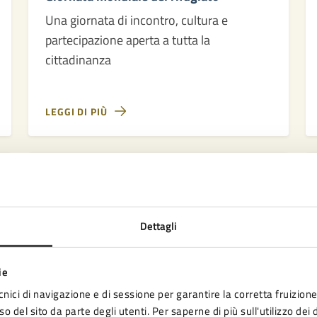
Una giornata di incontro, cultura e
partecipazione aperta a tutta la
cittadinanza
LEGGI DI PIÙ
23
Maggio
2025
Dettagli
23/05/25
25/05/25
GIORNATA APERTA
DAL
—
AL
ie
Festa della Costituzione 2025
cnici di navigazione e di sessione per garantire la corretta fruizione 
Iniziative tra Cesena, Forlì e Pieve di
o del sito da parte degli utenti. Per saperne di più sull'utilizzo dei 