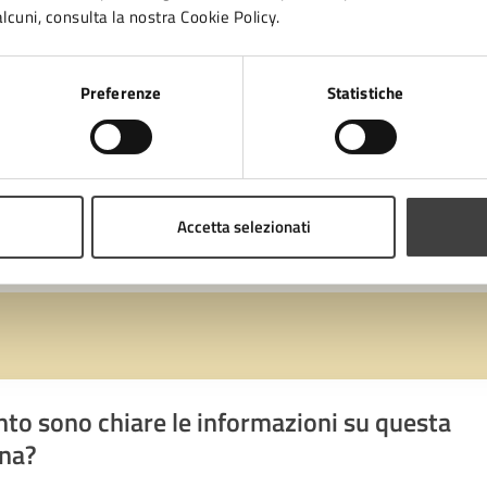
Rivoschio
lcuni, consulta la nostra Cookie Policy.
Preferenze
Statistiche
LEGGI DI PIÙ
«
1
2
3
4
5
6
7
»
Accetta selezionati
to sono chiare le informazioni su questa
na?