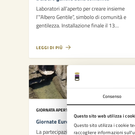
Laboratori all’aperto per creare insieme
l’“Albero Gentile”, simbolo di comunità e
gentilezza. Installazione finale il 13
novembre.
LEGGI DI PIÙ
14
Giugno
2025
Consenso
14/06/25
14/06/25
GIORNATA APERTA
DAL
—
AL
Questo sito web utilizza i cook
Giornate Europee dell’Archeologia
Questo sito utilizza i cookie te
La partecipazione è gratuita e la
raccogliere informazioni sull'us