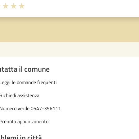
1 stelle su 5
uta 2 stelle su 5
Valuta 3 stelle su 5
Valuta 4 stelle su 5
Valuta 5 stelle su 5
tatta il comune
Leggi le domande frequenti
Richiedi assistenza
Numero verde 0547-356111
Prenota appuntamento
blemi in città