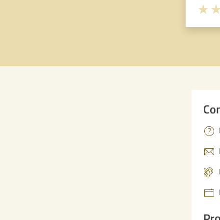
Valuta 
Val
Con
Pro