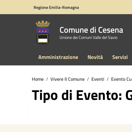
Vai ai contenuti
Vai al footer
Regione Emilia-Romagna
Comune di Cesena
Unione dei Comuni Valle del Savio
Amministrazione
Novità
Servizi
Home
/
Vivere Il Comune
/
Eventi
/
Evento Cu
Tipo di Evento: 