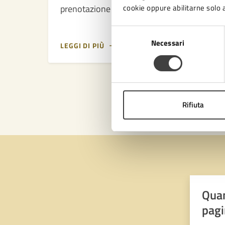
prenotazione fortemente consigliata
cookie oppure abilitarne solo a
Selezione
Necessari
del
LEGGI DI PIÙ
consenso
Rifiuta
Quan
pagi