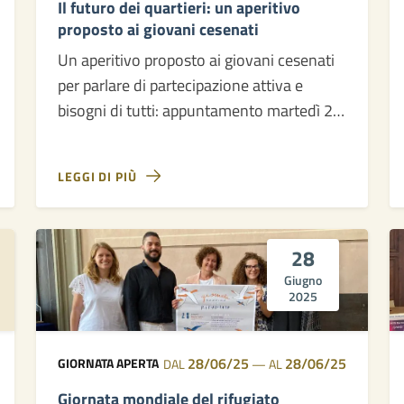
Il futuro dei quartieri: un aperitivo
proposto ai giovani cesenati
Un aperitivo proposto ai giovani cesenati
per parlare di partecipazione attiva e
bisogni di tutti: appuntamento martedì 22
luglio alle ore 18:00 all’Acquadolce
LEGGI DI PIÙ
28
Giugno
2025
28/06/25
28/06/25
GIORNATA APERTA
DAL
—
AL
Giornata mondiale del rifugiato