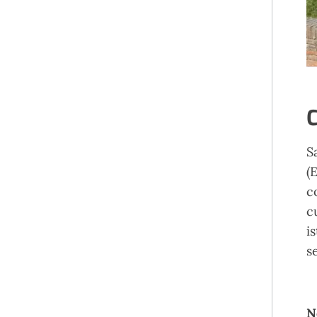
C
S
(
c
c
i
s
N