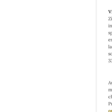
V
Z
i
s
e
l
s
3
A
m
c
P
o