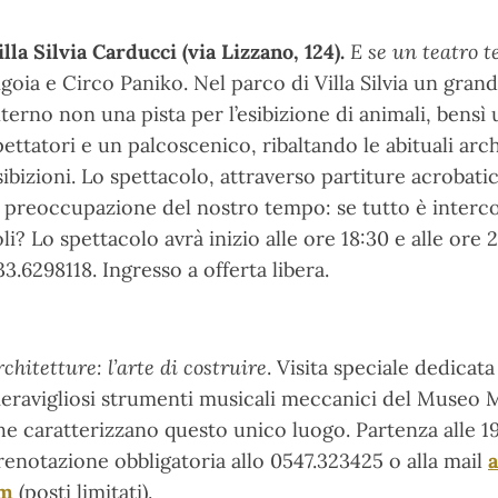
illa Silvia Carducci
(via Lizzano, 124).
E se un teatro 
igoia e Circo Paniko. Nel parco di Villa Silvia un gran
nterno non una pista per l’esibizione di animali, bensì
pettatori e un palcoscenico, ribaltando le abituali archi
sibizioni. Lo spettacolo, attraverso partiture acrobat
a preoccupazione del nostro tempo: se tutto è inter
oli? Lo spettacolo avrà inizio alle ore 18:30 e alle ore
33.6298118. Ingresso a offerta libera.
rchitetture: l’arte di costruire
. Visita speciale dedicata 
eravigliosi strumenti musicali meccanici del Museo M
he caratterizzano questo unico luogo. Partenza alle 19.
renotazione obbligatoria allo 0547.323425 o alla mail
a
m
(posti limitati).