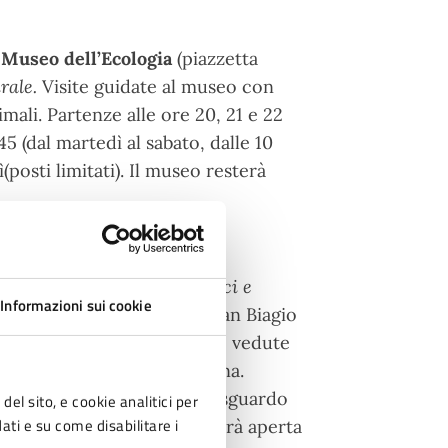
l
Museo dell’Ecologia
(piazzetta
rale.
Visite guidate al museo con
mali. Partenze alle ore 20, 21 e 22
5 (dal martedì al sabato, dalle 10
ì(posti limitati). Il museo resterà
con
Cesena da scoprire: edifici e
Informazioni sui cookie
toria dell’ex Convento di San Biagio
e raffigurano alcuni edifici e vedute
 luoghi significativi di Cesena.
rire la città attraverso lo sguardo
del sito, e cookie analitici per
dati e su come disabilitare i
 minuti). La Pinacoteca resterà aperta