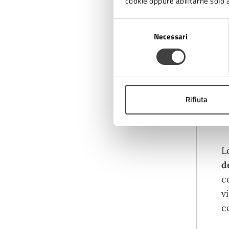
cookie oppure abilitarne solo a
a
Selezione
Necessari
del
C
consenso
a
d
1
Rifiuta
m
L
d
c
v
c