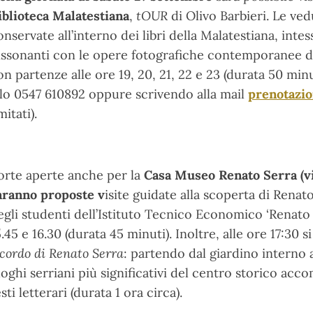
iblioteca Malatestiana
,
tOUR
di Olivo Barbieri. Le ved
onservate all’interno dei libri della Malatestiana, inte
issonanti con le opere fotografiche contemporanee di B
on partenze alle ore 19, 20, 21, 22 e 23 (durata 50 minu
llo 0547 610892 oppure scrivendo alla mail
prenotazio
mitati).
orte aperte anche per la
Casa Museo Renato Serra
(v
aranno proposte v
isite guidate alla scoperta di Renat
egli studenti dell’Istituto Tecnico Economico ‘Renato S
5.45 e 16.30 (durata 45 minuti). Inoltre, alle ore 17:30 s
icordo di Renato Serra
: partendo dal giardino interno 
uoghi serriani più significativi del centro storico acco
sti letterari (durata 1 ora circa).