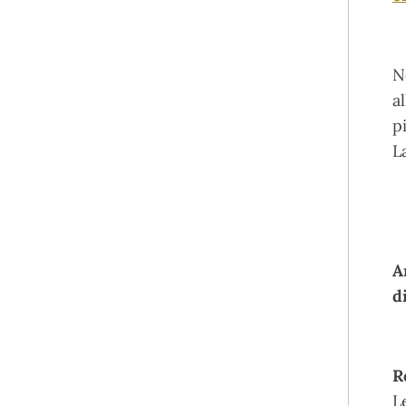
N
a
p
L
A
d
R
L