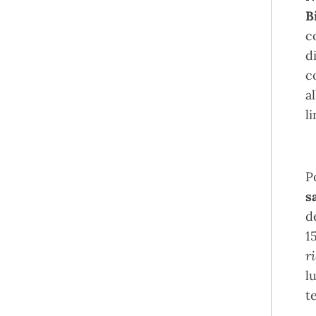
B
c
d
c
a
li
P
s
d
1
r
l
te