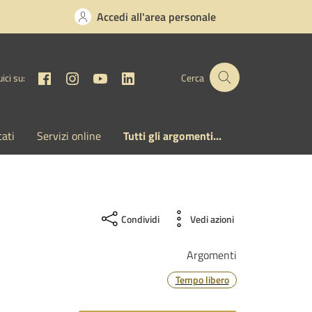
Accedi all'area personale
Facebook
Instagram
YouTube
Linkedin
ici su:
Cerca
cati
Servizi online
Tutti gli argomenti...
Condividi
Vedi azioni
Argomenti
Tempo libero