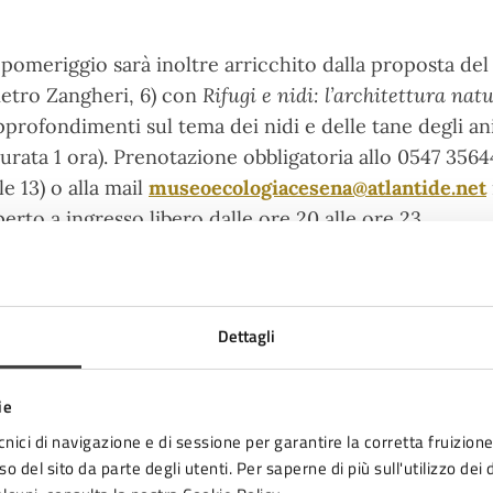
l pomeriggio sarà inoltre arricchito dalla proposta de
ietro Zangheri, 6) con
Rifugi e nidi: l’architettura natu
pprofondimenti sul tema dei nidi e delle tane degli ani
durata 1 ora). Prenotazione obbligatoria allo 0547 35644
le 13) o alla mail
museoecologiacesena@atlantide.net
perto a ingresso libero dalle ore 20 alle ore 23.
on mancherà l’arte alla
Pinacoteca di via Aldini 26
, 
Dettagli
edute tra tele e pennelli.
Partendo dal racconto della s
 visitatori saranno guidati nella lettura delle opere ch
ie
toriche della città, alla ricerca del legame tra l’arte e i
n’esperienza culturale coinvolgente che invita a riscop
cnici di navigazione e di sessione per garantire la corretta fruizione 
o del sito da parte degli utenti. Per saperne di più sull'utilizzo dei 
egli artisti. Partenze alle ore 20.30 e 21.30 (durata 50