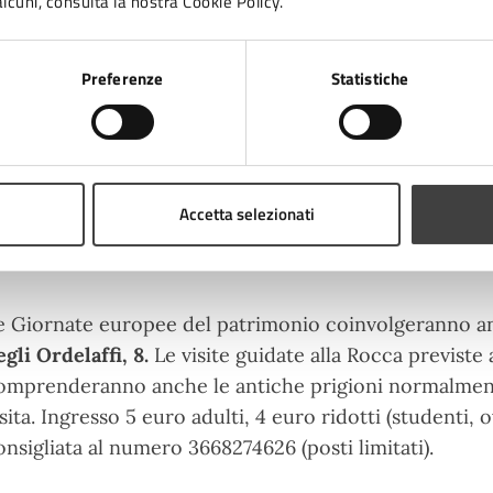
lcuni, consulta la nostra Cookie Policy.
 ingresso libero dalle ore 20 alle ore 23.
Preferenze
Statistiche
hi vorrà, potrà addentrarsi tra le maglie della stori
ntiaereo di viale Mazzoni
con visita guidata ai suggest
i Cesena, costruito nel colle della Rocca Malatestiana
944 per proteggere la popolazione civile da eventuali
Accetta selezionati
inuti dalle ore 15 alle ore 18.
e Giornate europee del patrimonio coinvolgeranno a
egli Ordelaffi, 8
.
Le visite guidate alla Rocca previste al
omprenderanno anche le antiche prigioni normalment
isita. Ingresso 5 euro adulti, 4 euro ridotti (studenti, 
onsigliata al numero 3668274626 (posti limitati).