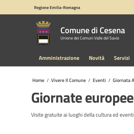
Vai ai contenuti
Vai al footer
Regione Emilia-Romagna
Comune di Cesena
Unione dei Comuni Valle del Savio
Amministrazione
Novità
Servizi
Home
/
Vivere Il Comune
/
Eventi
/
Giornata 
Giornate europee
Visite gratuite ai luoghi della cultura ed eventi