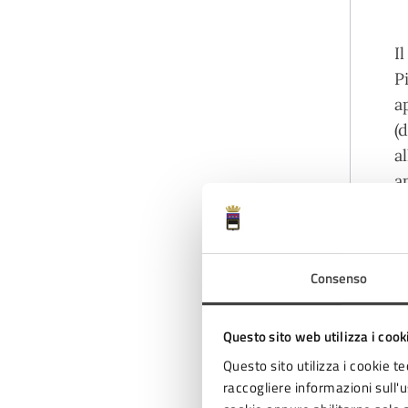
I
P
a
(
al
a
N
Consenso
v
i
Questo sito web utilizza i cook
s
U
Questo sito utilizza i cookie te
raccogliere informazioni sull'us
d