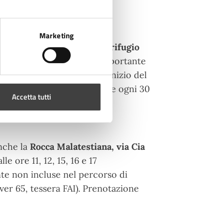
Marketing
a novecentesca entrando nel
rifugio
ivi spazi del rifugio più importante
 dal Comune di Cesena all'inizio del
 bombardamenti aerei. Visite ogni 30
Accetta tutti
nche la
Rocca Malatestiana
, via Cia
le ore 11, 12, 15, 16 e 17
e non incluse nel percorso di
over 65, tessera FAI). Prenotazione