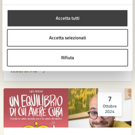
18/10/24
19/10/24
PRESENTAZIONE LIBRO
DAL
—
AL
Accetta tutti
Dal lessico politico di oggi a Raffaella Carrà: le
lezioni “Treccani” approdano in Biblioteca
Accetta selezionati
Malatestiana
Appuntamento per venerdì 18 e sabato 19 ottobre
Rifiuta
LEGGI DI PIÙ
7
Ottobre
2024