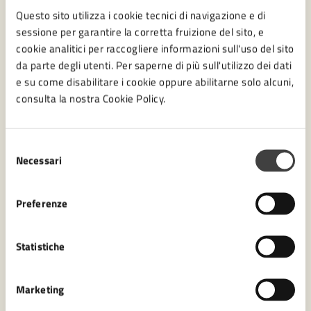
Questo sito utilizza i cookie tecnici di navigazione e di
sessione per garantire la corretta fruizione del sito, e
cookie analitici per raccogliere informazioni sull'uso del sito
03/11/24
03/11/24
PRESENTAZIONE LIBRO
DAL
—
AL
da parte degli utenti. Per saperne di più sull'utilizzo dei dati
Il libro “Renato Serra. Scritti sul ‘Cittadino
e su come disabilitare i cookie oppure abilitarne solo alcuni,
(1910-1915)” sarà presentato in Malatestiana
consulta la nostra Cookie Policy.
Appuntamento per domenica 3 novembre alle ore
16:00. Ingresso gratuito
Selezione
Necessari
del
consenso
LEGGI DI PIÙ
Preferenze
Statistiche
18
Ottobre
2024
Marketing