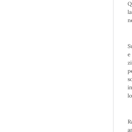
Q
l
n
S
e
z
p
s
i
l
R
a