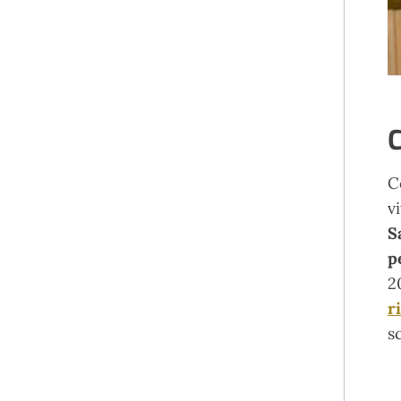
C
C
v
S
p
2
r
s