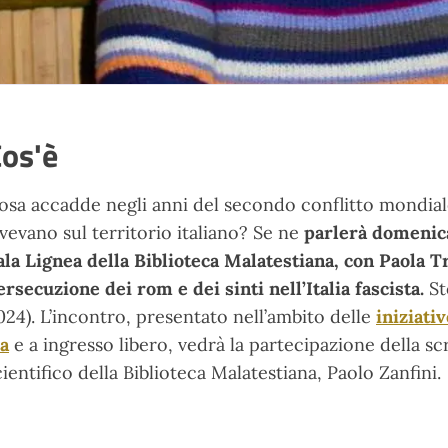
os'è
osa accadde negli anni del secondo conflitto mondial
ivevano sul territorio italiano? Se ne
parlerà domenica
ala Lignea della Biblioteca Malatestiana, con Paola Tr
ersecuzione dei rom e dei sinti nell’Italia fascista.
St
024). L’incontro, presentato nell’ambito delle
iniziati
ia
e a ingresso libero, vedrà la partecipazione della scr
cientifico della Biblioteca Malatestiana, Paolo Zanfini.