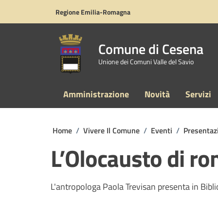
Vai ai contenuti
Vai al footer
Regione Emilia-Romagna
Comune di Cesena
Unione dei Comuni Valle del Savio
Amministrazione
Novità
Servizi
Home
/
Vivere Il Comune
/
Eventi
/
Presentaz
L’Olocausto di rom
L'antropologa Paola Trevisan presenta in Bibli