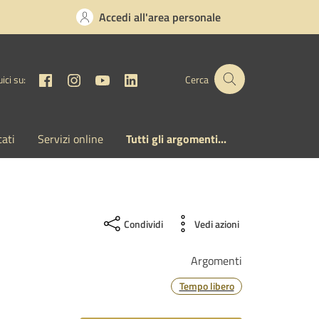
Accedi all'area personale
Facebook
Instagram
YouTube
Linkedin
ici su:
Cerca
cati
Servizi online
Tutti gli argomenti...
Condividi
Vedi azioni
Argomenti
Tempo libero