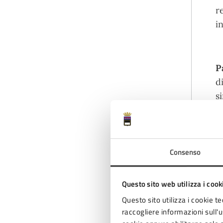
r
in
P
d
s
d
c
Consenso
A
Questo sito web utilizza i cook
A
Questo sito utilizza i cookie te
raccogliere informazioni sull'us