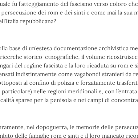
uale fu l’atteggiamento del fascismo verso coloro che 
a persecuzione dei rom e dei sinti e come mai la sua
ell’Italia repubblicana?
ulla base di un’estesa documentazione archivistica m
 ricerche storico-etnografiche, il volume ricostruisce 
ingari del regime fascista e la loro ricaduta su rom e s
ensati indistintamente come vagabondi stranieri da re
ottoposti al confino di polizia e forzatamente trasferit
n particolare) nelle regioni meridionali e, con l’entrata 
ocalità sparse per la penisola e nei campi di concent
aramente, nel dopoguerra, le memorie delle persecuzi
mbito delle famiglie rom e sinti e il loro mancato ri