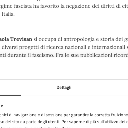
egime fascista ha favorito la negazione dei diritti di 
 Italia.
aola Trevisan
si occupa di antropologia e storia dei gr
i diversi progetti di ricerca nazionali e internazional
inti durante il fascismo. Fra le sue pubblicazioni rico
ell’Emilia
(CISU 2005),
Etnografia di un libro. Scritture
omunità di Sinti
(CISU 2008).
Dettagli
 chi è rivolto
ie
 tutta la cittadinanza
cnici di navigazione e di sessione per garantire la corretta fruizione 
o del sito da parte degli utenti. Per saperne di più sull'utilizzo dei 