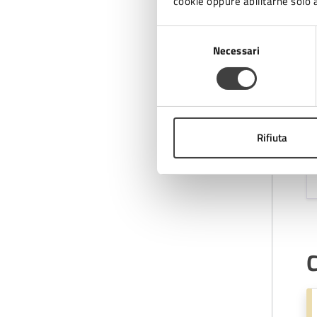
cookie oppure abilitarne solo a
C
Selezione
Necessari
del
consenso
A
Rifiuta
C