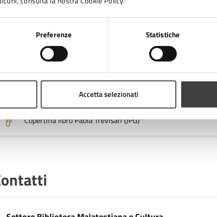
lcuni, consulta la nostra Cookie Policy.
osti
Preferenze
Statistiche
Gratuito
llegati
Accetta selezionati
Copertina libro Paola Trevisan (JPG)
ontatti
Settore Biblioteca Malatestiana e Cultura