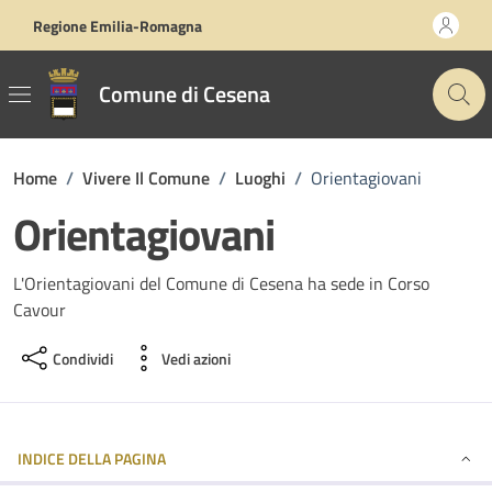
Vai ai contenuti
Vai al footer
Regione Emilia-Romagna
Comune di Cesena
Home
/
Vivere Il Comune
/
Luoghi
/
Orientagiovani
Orientagiovani
L'Orientagiovani del Comune di Cesena ha sede in Corso
Cavour
Condividi
Vedi azioni
INDICE DELLA PAGINA