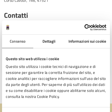
Corso Cavour, 146, 47521
Contatti
Ufficio Orientagiovani
Consenso
Dettagli
Informazioni sui cookie
Telefono:
0547 20554
E-mail:
orientagiovani@comune.cesena.fc.it
URL:
Questo sito web utilizza i cookie
https://sititematici.comune.cesena.fc.it/orientagiovani
Questo sito utilizza i cookie tecnici di navigazione e di
sessione per garantire la corretta fruizione del sito, e
cookie analitici per raccogliere informazioni sull'uso del sito
da parte degli utenti. Per saperne di più sull'utilizzo dei dati
e su come disabilitare i cookie oppure abilitarne solo alcuni,
consulta la nostra Cookie Policy.
Ultimo aggiornamento:
28/07/2025, 16:25