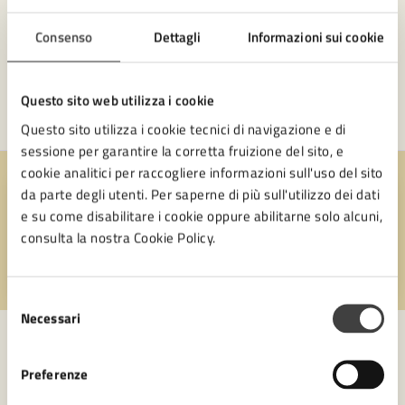
Consenso
Dettagli
Informazioni sui cookie
Questo sito web utilizza i cookie
Questo sito utilizza i cookie tecnici di navigazione e di
sessione per garantire la corretta fruizione del sito, e
cookie analitici per raccogliere informazioni sull'uso del sito
da parte degli utenti. Per saperne di più sull'utilizzo dei dati
Quanto sono chiare le informazioni su questa
e su come disabilitare i cookie oppure abilitarne solo alcuni,
pagina?
consulta la nostra Cookie Policy.
Valuta 1 stelle su 5
Valuta 2 stelle su 5
Valuta 3 stelle su 5
Valuta 4 stelle su 5
Valuta 5 stelle su 5
Selezione
Necessari
del
consenso
Preferenze
Contatta il comune