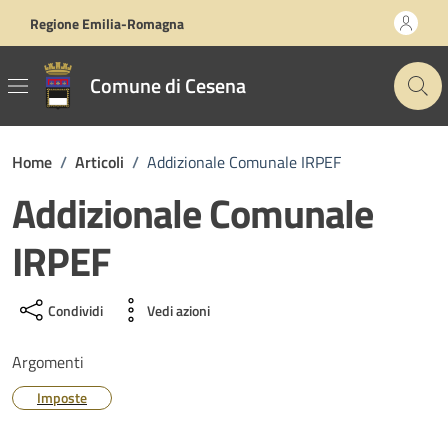
Vai ai contenuti
Vai al footer
Regione Emilia-Romagna
Comune di Cesena
Home
/
Articoli
/
Addizionale Comunale IRPEF
Addizionale Comunale
IRPEF
Condividi
Vedi azioni
Argomenti
Imposte