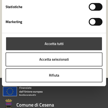
Leggi le domande frequenti
Statistiche
Richiedi assistenza
Marketing
Numero verde 0547-356111
Prenota appuntamento
Accetta tutti
Problemi in città
Segnala disservizio
Accetta selezionati
Rifiuta
Comune di Cesena