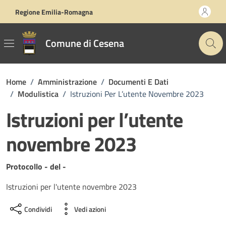
Vai ai contenuti
Vai al footer
Regione Emilia-Romagna
Comune di Cesena
Home
/
Amministrazione
/
Documenti E Dati
/
Modulistica
/
Istruzioni Per L’utente Novembre 2023
Istruzioni per l’utente
novembre 2023
Dettagli del documento
Protocollo - del -
Istruzioni per l'utente novembre 2023
Condividi
Vedi azioni