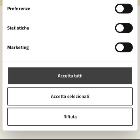
Preferenze
Statistiche
Contatta il comune
Leggi le domande frequenti
Marketing
Richiedi assistenza
Numero verde 0547-356111
Accetta tutti
Prenota appuntamento
Accetta selezionati
Problemi in città
Segnala disservizio
Rifiuta