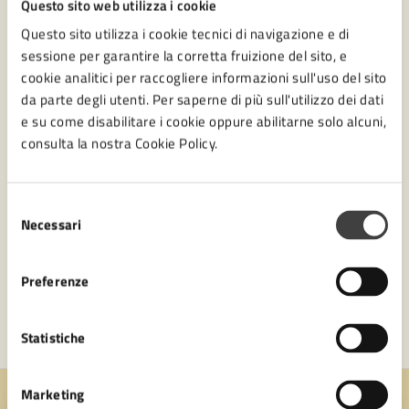
Questo sito web utilizza i cookie
Questo sito utilizza i cookie tecnici di navigazione e di
Pratiche Sismiche
sessione per garantire la corretta fruizione del sito, e
Ufficio idoneità alloggiative per cittadini stranieri
cookie analitici per raccogliere informazioni sull'uso del sito
Ufficio di Piano Associato
da parte degli utenti. Per saperne di più sull'utilizzo dei dati
e su come disabilitare i cookie oppure abilitarne solo alcuni,
Servizio Tecnico Associato Sportello Unico Edilizia
consulta la nostra Cookie Policy.
Vedi altri 2
Selezione
Necessari
del
consenso
Preferenze
Statistiche
Marketing