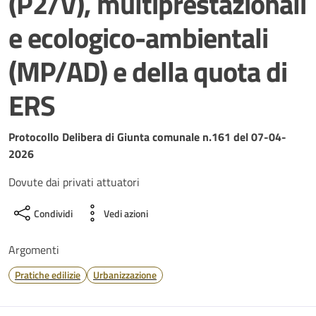
(P2/V), multiprestazionali
e ecologico-ambientali
(MP/AD) e della quota di
ERS
Dettagli del documento
Protocollo Delibera di Giunta comunale n.161 del 07-04-
2026
Dovute dai privati attuatori
Condividi
Vedi azioni
Argomenti
Pratiche edilizie
Urbanizzazione