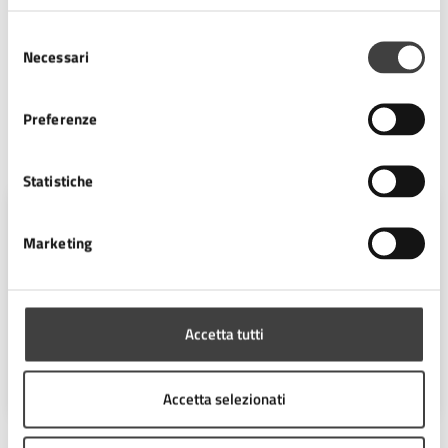
di servizio.
Selezione
Necessari
del
Termini e condizioni di servizio (PDF)
consenso
Preferenze
Contatti
Statistiche
Servizio Tecnico Associato Sportello Unico
Marketing
Edilizia
Telefono:
0547 356405
Telefono:
0547 356525
Accetta tutti
Telefono:
0547 356524
E-mail:
sportello.edilizia@comune.cesena.fc.it
Accetta selezionati