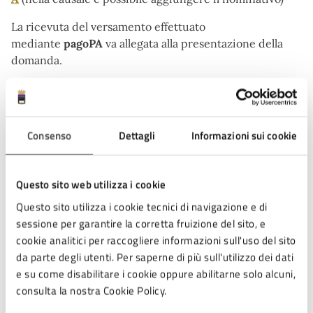
La ricevuta del versamento effettuato
mediante
pagoPA
va allegata alla presentazione della
domanda.
Accedi al servizio
Consenso
Dettagli
Informazioni sui cookie
Credenziali SPID, CIE o CNS, Firma digitale, PEC
Piattaforma Accesso Unitario
Questo sito web utilizza i cookie
Questo sito utilizza i cookie tecnici di navigazione e di
sessione per garantire la corretta fruizione del sito, e
cookie analitici per raccogliere informazioni sull'uso del sito
Condizioni di servizio
da parte degli utenti. Per saperne di più sull'utilizzo dei dati
e su come disabilitare i cookie oppure abilitarne solo alcuni,
consulta la nostra Cookie Policy.
Per conoscere i dettagli di scadenze, requisiti e altre
informazioni importanti, leggi i termini e le condizioni