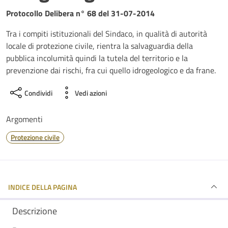
Dettagli del documento
Protocollo Delibera n° 68 del 31-07-2014
Tra i compiti istituzionali del Sindaco, in qualità di autorità
locale di protezione civile, rientra la salvaguardia della
pubblica incolumità quindi la tutela del territorio e la
prevenzione dai rischi, fra cui quello idrogeologico e da frane.
Condividi
Vedi azioni
Argomenti
Protezione civile
INDICE DELLA PAGINA
Descrizione