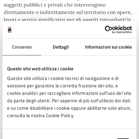
soggetti pubblici e privati che intervengono
direttamente o indirettamente sul territorio con opere,
lavori e servizi significativi per gli aspetti riguardanti la
prevenzione dei fenomeni di dissesto
Per saperne di più è possibile, a fondo pagina consultare
Consenso
Dettagli
Informazioni sui cookie
e scaricare i testi integrali del regolamento, della
delibera di approvazione ed una sintesi tecnica.
Questo sito web utilizza i cookie
Documento
Questo sito utilizza i cookie tecnici di navigazione e di
sessione per garantire la corretta fruizione del sito, e
Regolamento rischio idrogeologico (PDF)
cookie analitici per raccogliere informazioni sull'uso del sito
da parte degli utenti. Per saperne di più sull'utilizzo dei dati
e su come disabilitare i cookie oppure abilitarne solo alcuni,
Ufficio responsabile
consulta la nostra Cookie Policy.
Selezione