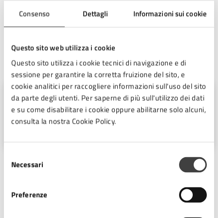
presidio fondamentale: uno strumento salvavita che può
Consenso
Dettagli
Informazioni sui cookie
fare la differenza in caso di arresto cardiaco, soprattutto
durante interventi sul campo e attività operative.
Questo sito web utilizza i cookie
A cura di
Questo sito utilizza i cookie tecnici di navigazione e di
sessione per garantire la corretta fruizione del sito, e
cookie analitici per raccogliere informazioni sull'uso del sito
Ufficio Stampa
da parte degli utenti. Per saperne di più sull'utilizzo dei dati
e su come disabilitare i cookie oppure abilitarne solo alcuni,
Piazza del Popolo 10, Cesena (FC),
consulta la nostra Cookie Policy.
47521
Selezione
Necessari
del
consenso
Preferenze
Ultimo aggiornamento:
23/01/2026, 10:50