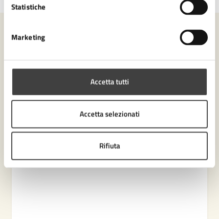
Statistiche
Marketing
Contenuti correlati
Amministrazione
Accetta tutti
Settore Polizia Locale
Accetta selezionati
Rifiuta