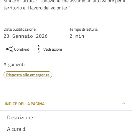
Dettagli della notizia
Sindaco Lattuca: “Donazione che assume un alto valore per il
territorio e il lavoro dei volontari”
Data pubblicazione:
Tempo di lettura:
23 Gennaio 2026
2 min
Condividi
Vedi azioni
Argomenti
Risposta alle emergenze
INDICE DELLA PAGINA
Descrizione
A cura di