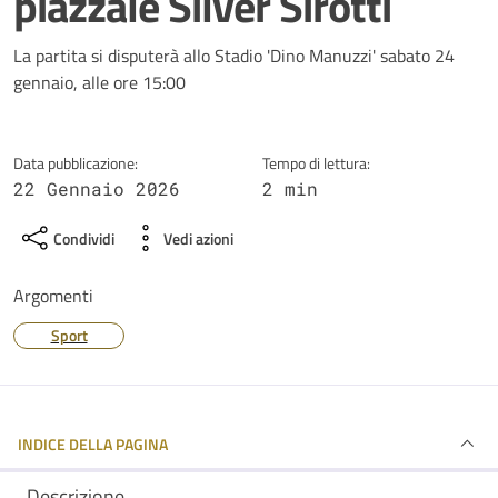
piazzale Silver Sirotti
Dettagli della notizia
La partita si disputerà allo Stadio 'Dino Manuzzi' sabato 24
gennaio, alle ore 15:00
Data pubblicazione:
Tempo di lettura:
22 Gennaio 2026
2 min
Condividi
Vedi azioni
Argomenti
Sport
INDICE DELLA PAGINA
Descrizione