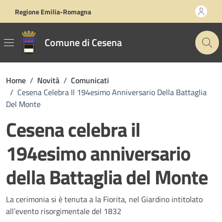
Vai ai contenuti
Vai al footer
Regione Emilia-Romagna
Comune di Cesena
Home
/
Novità
/
Comunicati
/
Cesena Celebra Il 194esimo Anniversario Della Battaglia
Del Monte
Cesena celebra il
194esimo anniversario
della Battaglia del Monte
Dettagli della notizia
La cerimonia si è tenuta a la Fiorita, nel Giardino intitolato
all’evento risorgimentale del 1832