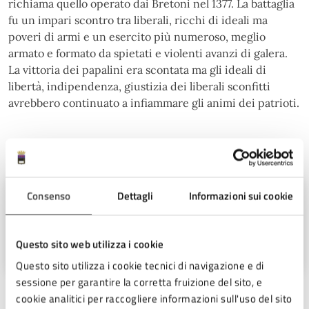
richiama quello operato dai Bretoni nel 1377. La battaglia
fu un impari scontro tra liberali, ricchi di ideali ma
poveri di armi e un esercito più numeroso, meglio
armato e formato da spietati e violenti avanzi di galera.
La vittoria dei papalini era scontata ma gli ideali di
libertà, indipendenza, giustizia dei liberali sconfitti
avrebbero continuato a infiammare gli animi dei patrioti.
A cura di
Ufficio Stampa
Consenso
Dettagli
Informazioni sui cookie
Piazza del Popolo 10, Cesena (FC),
Questo sito web utilizza i cookie
47521
Questo sito utilizza i cookie tecnici di navigazione e di
sessione per garantire la corretta fruizione del sito, e
cookie analitici per raccogliere informazioni sull'uso del sito