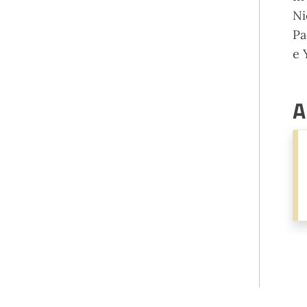
Ni
Pa
e 
A