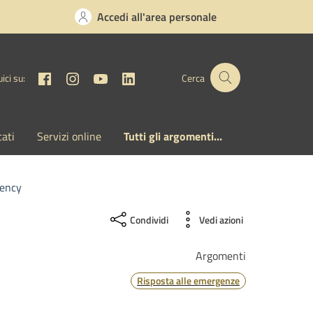
Accedi all'area personale
Facebook
Instagram
YouTube
Linkedin
ici su:
Cerca
cati
Servizi online
Tutti gli argomenti...
gency
Condividi
Vedi azioni
Argomenti
Risposta alle emergenze