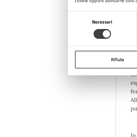
cookie oppure abilitarne solo a
la
ps
Selezione
Necessari
del
consenso
EM
de
da
Rifiuta
mi
co
es
fe
Al
pu
In