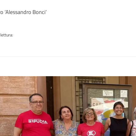
a
ro ‘Alessandro Bonci’
lettura:
n