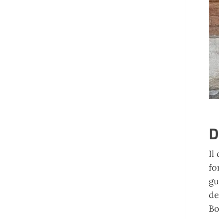
D
Il
fo
gu
de
Bo