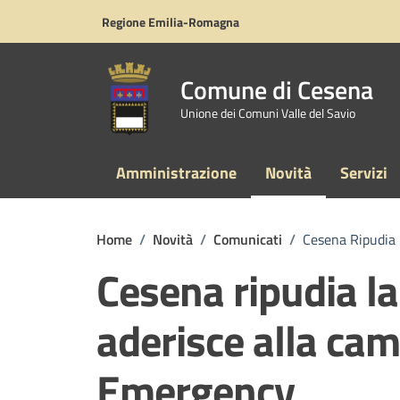
Vai ai contenuti
Vai al footer
Regione Emilia-Romagna
Comune di Cesena
Unione dei Comuni Valle del Savio
Amministrazione
Novità
Servizi
Home
/
Novità
/
Comunicati
/
Cesena Ripudia 
Cesena ripudia la
aderisce alla ca
Emergency