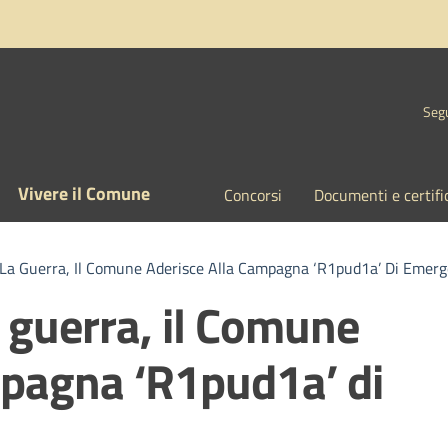
Segu
Vivere il Comune
Concorsi
Documenti e certifi
La Guerra, Il Comune Aderisce Alla Campagna ‘R1pud1a’ Di Emer
 guerra, il Comune
mpagna ‘R1pud1a’ di