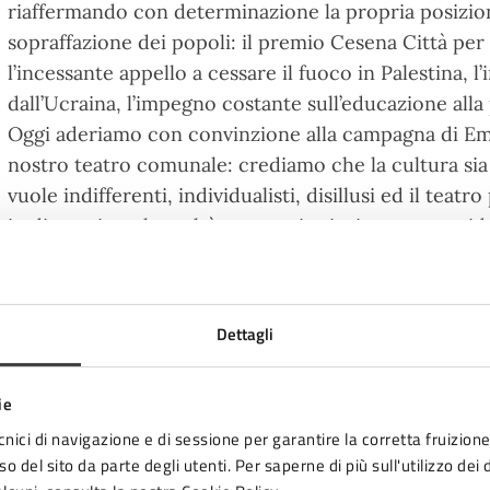
riaffermando con determinazione la propria posizio
sopraffazione dei popoli: il premio Cesena Città per
l’incessante appello a cessare il fuoco in Palestina, 
dall’Ucraina, l’impegno costante sull’educazione alla 
Oggi aderiamo con convinzione alla campagna di Eme
nostro teatro comunale: crediamo che la cultura sia
vuole indifferenti, individualisti, disillusi ed il tea
in discussione la realtà e costruire insieme nuove ide
pacifista. Cesena continua in questa direzione, ostina
vediamo ogni giorno, per promuovere una cultura di p
Dettagli
ie
 gruppo EMERGENCY di Forlì-Cesena ha ottenuto, sul te
cnici di navigazione e di sessione per garantire la corretta fruizione 
mpagna R1PUD1A da parte dei seguenti Comuni: Berti
o del sito da parte degli utenti. Per saperne di più sull'utilizzo dei 
rlimpopoli, Gambettola, Mercato Saraceno, Montiano, 