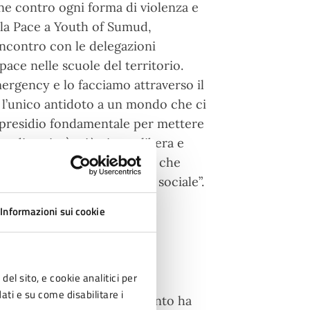
ne contro ogni forma di violenza e
 la Pace a Youth of Sumud,
l’incontro con le delegazioni
pace nelle scuole del territorio.
rgency e lo facciamo attraverso il
 l’unico antidoto a un mondo che ci
tro presidio fondamentale per mettere
e di società, più giusta, libera e
ta e contraria alle atrocità che
ace basata sulla giustizia sociale”.
Informazioni sui cookie
rritorio, l’adesione alla
del sito, e cookie analitici per
noro, Cesena, Cesenatico,
dati e su come disabilitare i
Santa Sofia e Cervia. Intanto ha