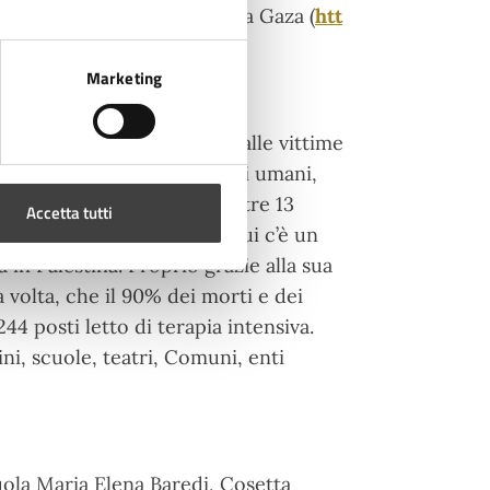
ervenire contro il massacro a Gaza (
htt
Marketing
tuite di elevata qualità alle vittime
arietà e rispetto dei diritti umani,
n tutte le sue strutture, oltre 13
Accetta tutti
esente in alcuni Paesi in cui c’è un
a in Palestina. Proprio grazie alla sua
olta, che il 90% dei morti e dei
244 posti letto di terapia intensiva.
ni, scuole, teatri, Comuni, enti
cuola Maria Elena Baredi, Cosetta