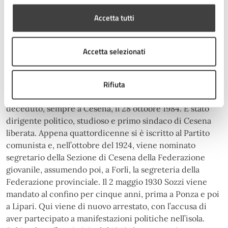
agli esseri umani. Per aver saputo coniugare ricerca,
Accetta tutti
impresa e responsabilità sociale in un settore strategico
per la sicurezza e la libertà di tutti, onorando con il suo
lavoro il nome di Cesena nel mondo, a Marco Ramilli il
Accetta selezionati
Premio Malatesta Novello 2025.
Rifiuta
Sigfrido Sozzi
è nato a Cesena il 7 maggio 1910 ed è
deceduto, sempre a Cesena, il 28 ottobre 1984. È stato
dirigente politico, studioso e primo sindaco di Cesena
liberata. Appena quattordicenne si è iscritto al Partito
comunista e, nell’ottobre del 1924, viene nominato
segretario della Sezione di Cesena della Federazione
giovanile, assumendo poi, a Forlì, la segreteria della
Federazione provinciale. Il 2 maggio 1930 Sozzi viene
mandato al confino per cinque anni, prima a Ponza e poi
a Lipari. Qui viene di nuovo arrestato, con l’accusa di
aver partecipato a manifestazioni politiche nell’isola.