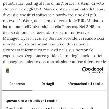
penetration testing al fine di migliorare i sistemi di voto
elettronico degli USA. Marco è stato incaricato di testare
diversi dispositivi software e hardware, uno dei più
notevoli è uVote, un sistema di voto del MIUR (Ministero
Istruzione dell’Università e della Ricerca). Nel 2015 ha
deciso di fondare l’azienda Yoroi, un innovativo
Managed Cyber Security Service Provider, creando così
uno dei più sorprendenti centri di difesa per la
sicurezza informatica mai visti nella sua personale
esperienza. Oggi Marco guida alcuni degli hacker etici
di maggiore talento con una missione unica: difendere le
organizzazioni private e pubbliche nello spazio digitale.
Marco crede fortemente nel ruolo dell’umanità nell’era
digitale. Il suo credo: ‘Defence belongs to humans’: la
Consenso
Dettagli
Informazioni sui cookie
difesa appartiene agli essere umani.
Questo sito web utilizza i cookie
Motivazione.
L’Amministrazione comunale di Cesena
Questo sito utilizza i cookie tecnici di navigazione e di