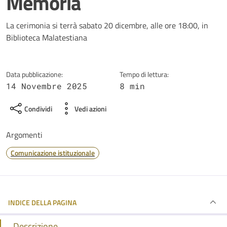
Memoria
Dettagli della notizia
La cerimonia si terrà sabato 20 dicembre, alle ore 18:00, in
Biblioteca Malatestiana
Data pubblicazione:
Tempo di lettura:
14 Novembre 2025
8 min
Condividi
Vedi azioni
Argomenti
Comunicazione istituzionale
INDICE DELLA PAGINA
Descrizione