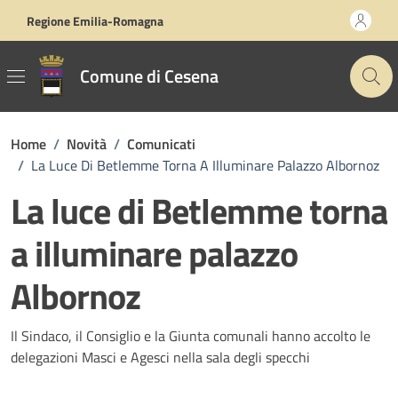
Vai ai contenuti
Vai al footer
Regione Emilia-Romagna
Comune di Cesena
Home
/
Novità
/
Comunicati
/
La Luce Di Betlemme Torna A Illuminare Palazzo Albornoz
La luce di Betlemme torna
a illuminare palazzo
Albornoz
Dettagli della notizia
Il Sindaco, il Consiglio e la Giunta comunali hanno accolto le
delegazioni Masci e Agesci nella sala degli specchi