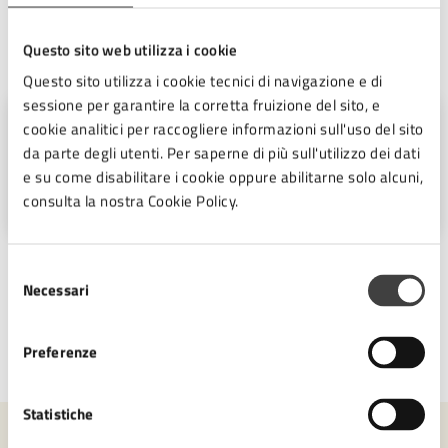
Questo sito web utilizza i cookie
A cura di
Questo sito utilizza i cookie tecnici di navigazione e di
sessione per garantire la corretta fruizione del sito, e
Ufficio Stampa
cookie analitici per raccogliere informazioni sull'uso del sito
da parte degli utenti. Per saperne di più sull'utilizzo dei dati
Piazza del Popolo 10, Cesena (FC),
e su come disabilitare i cookie oppure abilitarne solo alcuni,
47521
consulta la nostra Cookie Policy.
Selezione
Necessari
del
consenso
Preferenze
Ultimo aggiornamento:
23/12/2024, 14:00
Statistiche