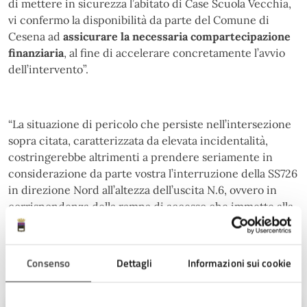
di mettere in sicurezza l’abitato di Case Scuola Vecchia,
vi confermo la disponibilità da parte del Comune di
Cesena ad
assicurare la necessaria compartecipazione
finanziaria
, al fine di accelerare concretamente l’avvio
dell’intervento”.
“La situazione di pericolo che persiste nell’intersezione
sopra citata, caratterizzata da elevata incidentalità,
costringerebbe altrimenti a prendere seriamente in
considerazione da parte vostra l’interruzione della SS726
in direzione Nord all’altezza dell’uscita N.6, ovvero in
corrispondenza della rampa di accesso che immette alla
SS3bis”.
Consenso
Dettagli
Informazioni sui cookie
A cura di