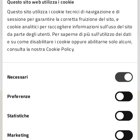
Questo sito web utilizza i cookie
Ufficio Stampa
Questo sito utilizza i cookie tecnici di navigazione e di
Piazza del Popolo 10, Cesena (FC),
sessione per garantire la corretta fruizione del sito, e
47521
cookie analitici per raccogliere informazioni sull'uso del sito
da parte degli utenti. Per saperne di più sull'utilizzo dei dati
e su come disabilitare i cookie oppure abilitarne solo alcuni,
consulta la nostra Cookie Policy.
Selezione
Necessari
del
Ultimo aggiornamento:
23/09/2025, 16:22
consenso
Preferenze
Contenuti correlati
Statistiche
Amministrazione
Marketing