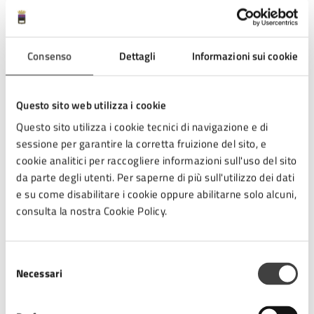
è la fiera del settore ortofrutticolo di tutti gli operatori
italiani, e che sa guardare davvero
all’internazionalizzazione, senza escludere nessuno.
Consenso
Dettagli
Informazioni sui cookie
Questo è il disegno.
A proposito di internazionalizzazione: la partnership con
Questo sito web utilizza i cookie
IEG, uno
dei maggiori (se non il maggiore) gruppo
fieristico italiano, è strategica, perché attraverso
Questo sito utilizza i cookie tecnici di navigazione e di
questa partnership Macfrut può crescere
sessione per garantire la corretta fruizione del sito, e
ulteriormente ed approdare davvero ad uno scenario
cookie analitici per raccogliere informazioni sull'uso del sito
di competizione
– o quantomeno di comparabilità – con
da parte degli utenti. Per saperne di più sull'utilizzo dei dati
gli eventi fieristici mondiali del settore.
e su come disabilitare i cookie oppure abilitarne solo alcuni,
consulta la nostra Cookie Policy.
In relazione all’ultimo quesito presentato dal Consigliere
comunale Casali nell’ambito della stessa interrogazione, il
Sindaco Enzo Lattuca precisa quanto segue: il Consiglio
Selezione
di Amministrazione di Cesena Fiera S.p.A., diversamente
Necessari
del
da quanto affermato, non ha mai provveduto ad
consenso
approvare alcun Piano Industriale 2027/2029. Il