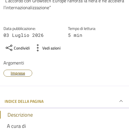
Dettagli della notizia
“L’accordo con Growtech Europe rafforza la fiera e ne accelera
l’internazionalizzazione”
Data pubblicazione:
Tempo di lettura:
03 Luglio 2026
5 min
Condividi
Vedi azioni
Argomenti
Imprese
INDICE DELLA PAGINA
Descrizione
A cura di