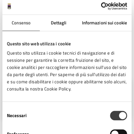
al Tribunale di Forlì, promossa da otto residenti di via
Stornite nei confronti del Comune di Cesena. L’intesa
raggiunta fa leva proprio sull’Ordinanza commissariale
Consenso
Dettagli
Informazioni sui cookie
54/2025, che consente di attivare la cosiddetta
‘ricostruzione privata’. Attraverso questa procedura sarà
possibile predisporre un progetto unitario per la
Questo sito web utilizza i cookie
sistemazione definitiva della frana.
Questo sito utilizza i cookie tecnici di navigazione e di
sessione per garantire la corretta fruizione del sito, e
A cura di
cookie analitici per raccogliere informazioni sull'uso del sito
da parte degli utenti. Per saperne di più sull'utilizzo dei dati
e su come disabilitare i cookie oppure abilitarne solo alcuni,
Ufficio Stampa
consulta la nostra Cookie Policy.
Piazza del Popolo 10, Cesena (FC),
47521
Selezione
Necessari
del
consenso