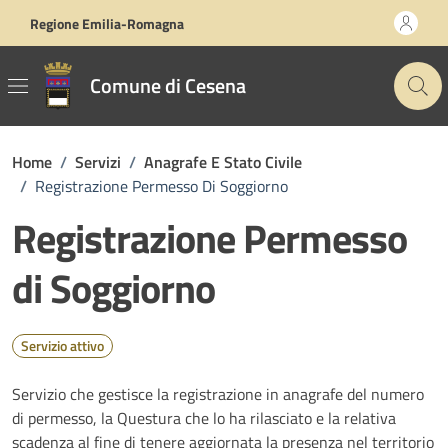
Vai ai contenuti
Vai al footer
Regione Emilia-Romagna
Comune di Cesena
Home
/
Servizi
/
Anagrafe E Stato Civile
/
Registrazione Permesso Di Soggiorno
Registrazione Permesso
di Soggiorno
Servizio attivo
Servizio che gestisce la registrazione in anagrafe del numero
di permesso, la Questura che lo ha rilasciato e la relativa
scadenza al fine di tenere aggiornata la presenza nel territorio