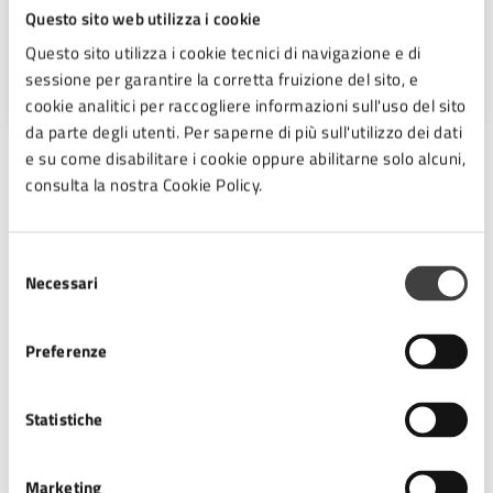
innovazione tecnologica
Questo sito web utilizza i cookie
Questo sito utilizza i cookie tecnici di navigazione e di
Piazza del Popolo 10, Cesena (FC),
sessione per garantire la corretta fruizione del sito, e
47521
cookie analitici per raccogliere informazioni sull'uso del sito
da parte degli utenti. Per saperne di più sull'utilizzo dei dati
e su come disabilitare i cookie oppure abilitarne solo alcuni,
consulta la nostra Cookie Policy.
Argomenti:
Immigrazione
Selezione
Necessari
del
Procedure collegate all'esito
consenso
Preferenze
Termine: immediato
Statistiche
Ulteriori informazioni
Normativa
Marketing