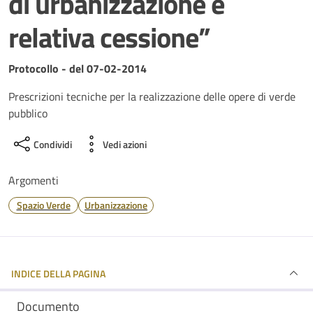
di urbanizzazione e
relativa cessione”
Dettagli del documento
Protocollo - del 07-02-2014
Prescrizioni tecniche per la realizzazione delle opere di verde
pubblico
Condividi
Vedi azioni
Argomenti
Spazio Verde
Urbanizzazione
INDICE DELLA PAGINA
Documento