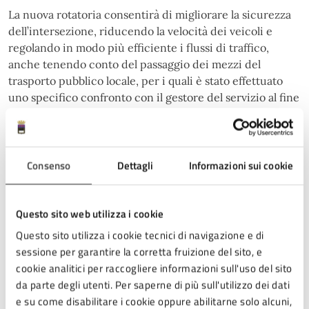
La nuova rotatoria consentirà di migliorare la sicurezza
dell’intersezione, riducendo la velocità dei veicoli e
regolando in modo più efficiente i flussi di traffico,
anche tenendo conto del passaggio dei mezzi del
trasporto pubblico locale, per i quali è stato effettuato
uno specifico confronto con il gestore del servizio al fine
di garantire manovre adeguate e sicure.
Consenso
Dettagli
Informazioni sui cookie
Secondo quanto previsto dal progetto approvato dalla
Giunta comunale, si procederà dunque con la
realizzazione della rotatoria con diametro esterno di 30
Questo sito web utilizza i cookie
metri e carreggiata anulare di 10 metri. Si prevedono
Questo sito utilizza i cookie tecnici di navigazione e di
dunque la demolizione di porzioni dei marciapiedi
sessione per garantire la corretta fruizione del sito, e
esistenti e gli scavi per la posa del nuovo pacchetto
cookie analitici per raccogliere informazioni sull'uso del sito
stradale. A seguire si procederà con la posa dei cordoli,
da parte degli utenti. Per saperne di più sull'utilizzo dei dati
la realizzazione delle rampe per i nuovi attraversamenti
e su come disabilitare i cookie oppure abilitarne solo alcuni,
pedonali, lo spostamento dei pali della pubblica