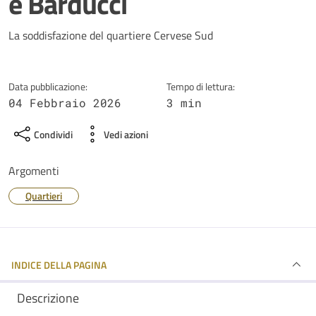
e Barducci
Dettagli della notizia
La soddisfazione del quartiere Cervese Sud
Data pubblicazione:
Tempo di lettura:
04 Febbraio 2026
3 min
Condividi
Vedi azioni
Argomenti
Quartieri
INDICE DELLA PAGINA
Descrizione