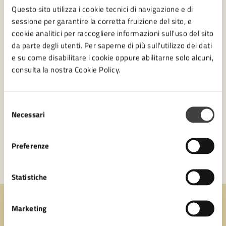
Ufficio Partecipazione
Questo sito utilizza i cookie tecnici di navigazione e di
Settore Servizi amministrativi, Partecipazione e
sessione per garantire la corretta fruizione del sito, e
Patrimonio
cookie analitici per raccogliere informazioni sull'uso del sito
da parte degli utenti. Per saperne di più sull'utilizzo dei dati
e su come disabilitare i cookie oppure abilitarne solo alcuni,
consulta la nostra Cookie Policy.
Selezione
Necessari
del
consenso
Preferenze
Statistiche
Marketing
Quanto sono chiare le informazioni su questa
pagina?