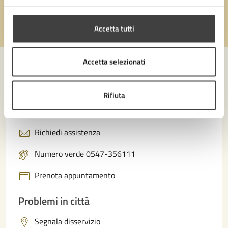
Accetta tutti
Valuta 1 stelle su 5
Valuta 2 stelle su 5
Valuta 3 stelle su 5
Valuta 4 stelle su 5
Valuta 5 stelle su 5
Accetta selezionati
Contatta il comune
Rifiuta
Leggi le domande frequenti
Richiedi assistenza
Numero verde 0547-356111
Prenota appuntamento
Problemi in città
Segnala disservizio