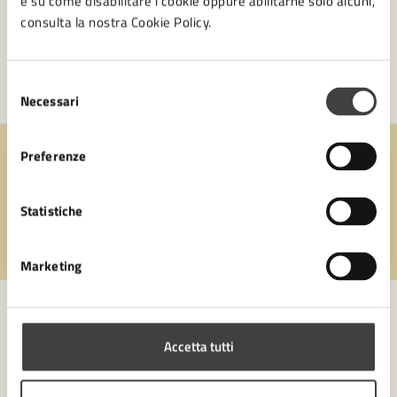
e su come disabilitare i cookie oppure abilitarne solo alcuni,
consulta la nostra Cookie Policy.
Selezione
Necessari
del
consenso
Preferenze
Quanto sono chiare le informazioni su questa
pagina?
Statistiche
Valuta 1 stelle su 5
Valuta 2 stelle su 5
Valuta 3 stelle su 5
Valuta 4 stelle su 5
Valuta 5 stelle su 5
Marketing
Accetta tutti
Contatta il comune
Leggi le domande frequenti