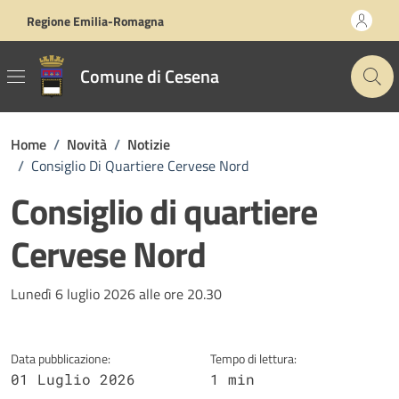
Vai ai contenuti
Vai al footer
Regione Emilia-Romagna
Comune di Cesena
Home
/
Novità
/
Notizie
/
Consiglio Di Quartiere Cervese Nord
Consiglio di quartiere
Cervese Nord
Dettagli della notizia
Lunedì 6 luglio 2026 alle ore 20.30
Data pubblicazione:
Tempo di lettura:
01 Luglio 2026
1 min