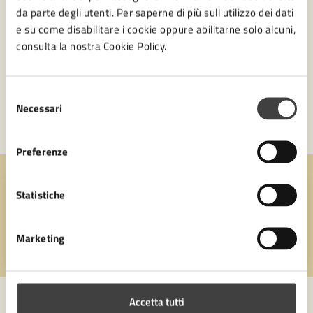
da parte degli utenti. Per saperne di più sull'utilizzo dei dati
e su come disabilitare i cookie oppure abilitarne solo alcuni,
consulta la nostra Cookie Policy.
Selezione
Necessari
del
consenso
Preferenze
Quanto sono chiare le informazioni su questa
Statistiche
pagina?
Marketing
Valuta 1 stelle su 5
Valuta 2 stelle su 5
Valuta 3 stelle su 5
Valuta 4 stelle su 5
Valuta 5 stelle su 5
Accetta tutti