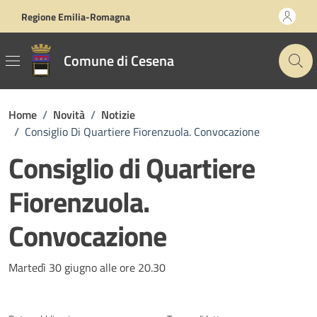
Vai ai contenuti
Vai al footer
Regione Emilia-Romagna
Comune di Cesena
Home
/
Novità
/
Notizie
/
Consiglio Di Quartiere Fiorenzuola. Convocazione
Consiglio di Quartiere
Fiorenzuola.
Convocazione
Dettagli della notizia
Martedì 30 giugno alle ore 20.30