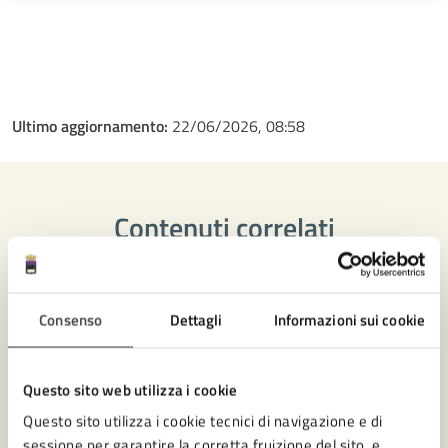
Ultimo aggiornamento:
22/06/2026, 08:58
Contenuti correlati
Amministrazione
Consenso
Dettagli
Informazioni sui cookie
Ufficio Partecipazione
Questo sito web utilizza i cookie
Settore Servizi amministrativi, Partecipazione e
Patrimonio
Questo sito utilizza i cookie tecnici di navigazione e di
sessione per garantire la corretta fruizione del sito, e