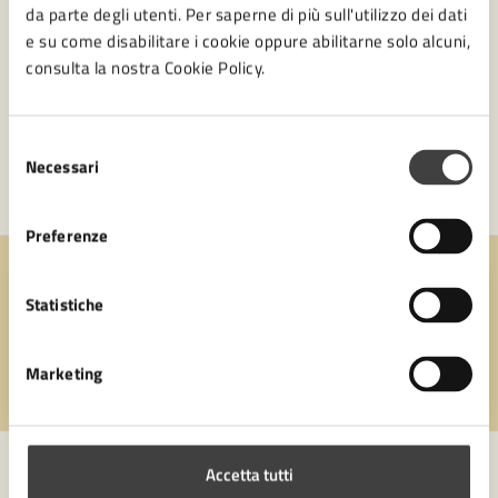
da parte degli utenti. Per saperne di più sull'utilizzo dei dati
e su come disabilitare i cookie oppure abilitarne solo alcuni,
consulta la nostra Cookie Policy.
Selezione
Necessari
del
consenso
Preferenze
Quanto sono chiare le informazioni su questa
Statistiche
pagina?
Marketing
Valuta 1 stelle su 5
Valuta 2 stelle su 5
Valuta 3 stelle su 5
Valuta 4 stelle su 5
Valuta 5 stelle su 5
Accetta tutti